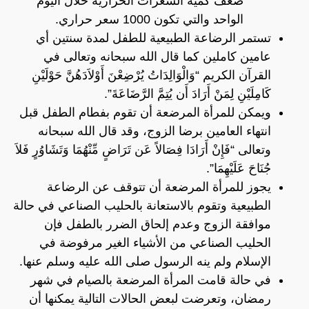
ضعف كمية السعرات الحرارية خلال اليوم
الواحد والتي تكون 1000 سعر حراري.
تستمر الرضاعة الطبيعية للطفل لمدة سنتين أي
عامين كاملين كما قال الله سبحانه وتعالى في
القرآن الكريم “وَالْوَالِدَاتُ يُرْضِعْنَ أَوْلاَدَهُنَّ حَوْلَيْنِ
كَامِلَيْنِ لِمَنْ أَرَادَ أَن يُتِمَّ الرَّضَاعَةَ”.
ويمكن للمرأة المرضعة أن تقوم بفطام الطفل قبل
انتهاء العامين برضا الزوج، وقد قال الله سبحانه
وتعالى “فَإِنْ أَرَادَا فِصَالاً عَن تَرَاضٍ مِّنْهُمَا وَتَشَاوُرٍ فَلاَ
جُنَاحَ عَلَيْهِمَا”.
يجوز للمرأة المرضعة أن تتوقف عن الرضاعة
الطبيعية وتقوم بالاستعانة بالحليب الصناعي في حالة
موافقة الزوج وعدم إلحاق الضرر بالطفل فإن
الحليب الصناعي من الأشياء الغير مرفوضة في
الإسلام ولم ينه الرسول صلى الله عليه وسلم عنها.
في حالة قامت المرأة المرضعة بالصيام في شهر
رمضان، وتعرضت لبعض الحالات التالية يمكنها أن