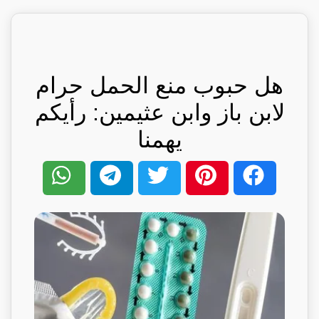
هل حبوب منع الحمل حرام
لابن باز وابن عثيمين: رأيكم
يهمنا