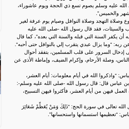
الله عليه وسلم يصوم تسع ذي الحجة ويوم عاشوراء،
لشهر والخميس”.
 وصلاة التهجد وصلاة النوافل وصيام يوم عرفة لغير
وب والسيئات، فقد قال رسول الله -صلى الله عليه
ن يكفر السنة التي قبله والسنة التي بعده”، كما قال
ن ربه: “وما يزال عبدي يتقرب إلي بالنوافل حتى أحبه“.
 إدخال السرور على قلب المسلمين، بتفقد أحوال
لناس، وصلة الأرحام، وإكرام الضيف، وإماطة الأذى عن
باس: “واذكروا الله في أيام معلومات: أيام العشر،
ابن عباس قال: قال رسول الله -صلى الله عليه وسلم-:
 العمل فيهن من أيام العشر، فأكثروا فيهن التسبيح،
 تعالى في سورة الحج: “ذَلِكَ وَمَنْ يُعَظِّمْ شَعَائِرَ
ال ابن عباس: “تعظيمها استسمانها واستحسانها”.