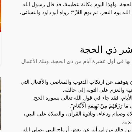
الحجة، ولهذا اليوم مكانة عظيمة، قد قال رسول الله
ه يوم النحر، ثم يوم القَرِّ”؛ رواه أبو داود والنسائي،
شر ذي الحجة
بها في أول عشرة أيام من ذي الحجة، وتلك الأعمال
 يتوقف عن ارتكاب الذنوب والمعاصي والأفعال التي
ية والعزم على التوبة إلى خالقه.
لأيام، فقد جاء في قول الله تعالى بسورة الحج:
َا رَزَقَهُمْ مِنْ بَهِيمَةِ الْأَنْعَامِ”.
اة وصيام ودعاء، وتلاوة القرآن، والصلاة على النبي،
ديه.
بن خالد عن امرأته عن بعض أزواج النبي -صلى الله