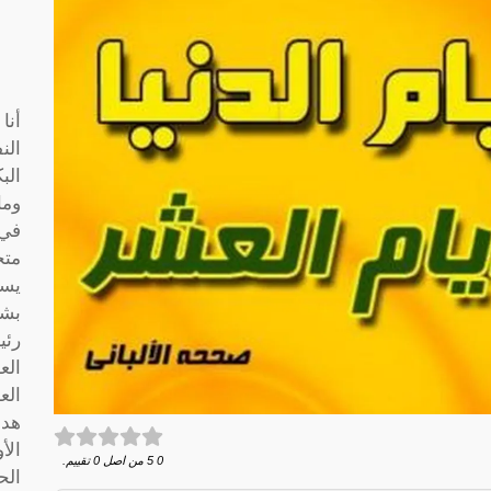
أنا
الن
الب
وما
متخ
يسا
بشك
رئي
الع
الع
هدف
الأ
0
5
من اصل
0
تقييم.
الح