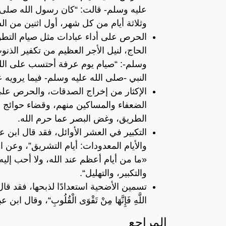
عليه وسلم- قالت: “كان رسول الله صلى 
وثلاثة أيام من كل شهر، أول اثنين من ا
الحرص على أداء عبادات مثل صيام التطوع
الحاج، لنيل الأجر العظيم من تكفير الذن
وسلم-: “صيام يوم عرفة أحتسب على الله أ
النبي -صلى الله عليه وسلم- فيما يرويه ع
الإكثار من إخراج الصدقات، والحرص على
الضعفاء والمساكين منهم، وقضاء حوائج ا
الطريق، وغض البصر عما حرم الله.
التكبير في العشر الأوائل، فقد قال ابن ع
والأيام المعدودات: أيام التشريق”، وعن 
«ما من أيام أعظم عند الله، ولا أحب إليه
والتكبير، والتهليل“.
تسمين الأضحية استعدادًا لذبحها، فقد قال الله
اللَّهِ فَإِنَّهَا مِنْ تَقْوَى الْقُلُوبِ“، وق
المراجع