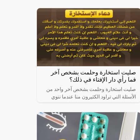
سعودي.سعر باقة ضيافة للخيام المتطورة:
11970 ريالاً سعودياً.سعر باقة ضيافة للخيام
صليت استخارة وحلمت بشخص آخر
فما رأي دار الإفتاء في ذلك؟
صليت استخارة وحلمت بشخص آخر واحد من
الأسئلة التي تراود الكثيرون منا عندما ننوي
صلاة الاستخارة بنية تحديد شرك الحياة على
سبيل المثال، أو الشريك في العمل، ويهتم