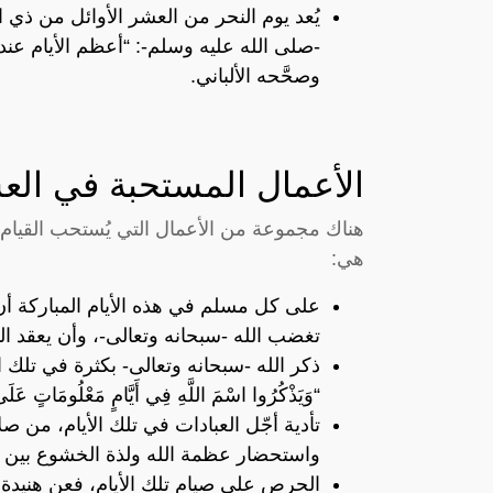
يُعد يوم النحر من العشر الأوائل من ذي 
-صلى الله عليه وسلم-: “أعظم الأيام عند الل
وصحَّحه الألباني.
الأعمال المستحبة في الع
هناك مجموعة من الأعمال التي يُستحب القيام 
هي:
على كل مسلم في هذه الأيام المباركة أن
تغضب الله -سبحانه وتعالى-، وأن يعقد الن
ذكر الله -سبحانه وتعالى- بكثرة في تلك ا
“وَيَذْكُرُوا اسْمَ اللَّهِ فِي أَيَّامٍ مَعْلُومَاتٍ عَلَى م
تأدية أجّل العبادات في تلك الأيام، من صل
واستحضار عظمة الله ولذة الخشوع بين ي
الحرص على صيام تلك الأيام، فعن هنيدة 