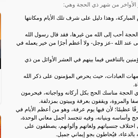
ر الأواخر من شهر ذي الحجة وهي:
م المباركة، وهذا دليل على شرف تلك الأيام ومكانتها
لحجة أحب إلى الله من غيرها، فقد قال رسول الله
 عند الله -عز وجل- ولا أعظم أجرًا من خير يعمله في
نين بالتنافس فيما بينهم في العشر الأوائل من ذي
مهات العبادات، حيث يحرص المؤمنون على ذكر الله
ة.
 الحجة مناسك الحج بكل أركانه وواجباته، فيحرمون
ا والمروة، ويقفون بعرفة ويبيتون بمزدلفة.
ا عظيمًا؛ لأن فيها يوم عرفة، وهو من أعظم الأيام في
حج وأساسه وبنيانه، وفيه تتجسد أجمل معاني الوحدة،
 اختلاف جنسياتهم ولغاتهم وألوانهم، يصطفون على
بالدعاء، فيُحاطون بجو إيماني جميل.