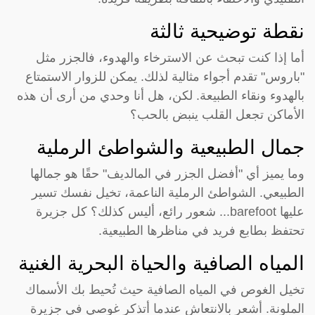
نقطة توضيحية ثالثة
أما إذا كنت تبحث عن الاسترخاء والهدوء، فالجزر مثل
"باروس" تقدم أجواء مثالية لذلك. يمكن للزوار الاستمتاع
بالهدوء ونقاء الطبيعة. لكن، هل أنا وحدي من أرى أن هذه
الأماكن تجعل القلب ينبض بالحب؟
جمال الطبيعية والشواطئ الرملية
وما يميز أي "أفضل الجزر في المالديف" حقًا هو جمالها
الطبيعي. الشواطئ الرملية الناعمة، تخيل نفسك تسير
عليها barefoot... شعور رائع، أليس كذلك؟ كل جزيرة
تحتفظ بطابع فريد في مناظرها الطبيعية.
المياه الصافية والحياة البحرية الغنية
تخيل الغوص في المياه الصافية حيث تُحيط بك الأسماك
الملونة. أشعر بالانتعاش عندما أتذكر غوصي في جزيرة