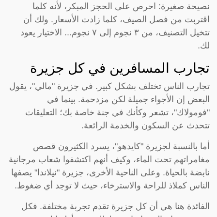
نصيحة صغيرة: احرص على الحجز المبكر، لأنه كلما
اقتربت من فصل الصيف، كلما زادت الأسعار. ولك أن
تتخيل التصنيف، من ٣ نجوم إلى ٧ نجوم... الاختيار يعود
لك.
تجارب المسافرين في كل جزيرة
تجارب الناس تختلف بشكل كبير. في جزيرة "مالي"، يقول
البعض إن الأجواء جميلة لكن مزدحمة. بينما في
"فومولاك"، تشعر وكأنك في جنة خاصة بك؛ التعليقات
تتحدث عن السكون والخدمة الرائعة.
أما بالنسبة لجزيرة "كايدهو"، يسرد الكثيرون قصص
مغامراتهم تحت الماء، وكيف أنهم اكتشفوا شعاب مرجانية
نابضة بالحياة. وعلى الناحية الأخرى، جزيرة "نيلاندا" يصفها
الناس كملاذ للراحة والاسترخاء، حيث لا توجد أي ضغوط.
الفائدة هنا هي أن كل جزيرة تقدم تجربة مختلفة. فكل