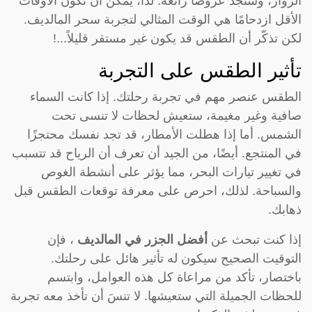
الزوار، وستجد عروضًا رائعة. لذا، يمكن أن تكون الأوقات
الأقل ازدحامًا هي الوقت المثالي لتجربة سحر المالديف.
لكن تذكّر أن الطقس قد يكون غير مستقر قليلاً...!
تأثير الطقس على التجربة
الطقس عنصر مهم في تجربة رحلتك. إذا كانت السماء
صافية وغير مغيمة، ستعيش لحظات لا تنسى تحت
الشمس. أما إذا هطلت الأمطار، قد تجد نفسك محتجزًا
في المنتجع. أيضًا، من الجيد أن تعرف أن الرياح قد تتسبب
في تغيير تيارات البحر، مما يؤثر على أنشطة الغوص
والسباحة. لذلك، احرص على معرفة توقعات الطقس قبل
ذهابك.
إذا كنت تبحث عن
أفضل الجزر في المالديف
، فإن
التوقيت الصحيح سيكون له تأثير هائل على رحلتك.
باختصار، تأكد من مراعاة كل هذه العوامل، وابتسم
للحظات الجميلة التي ستعيشها. لا تنسَ أن تأخذ معه تجربة