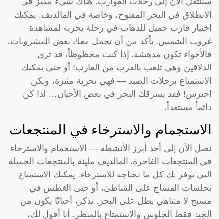
سننتقل الآن إلى رحلات القوارب. هناك شيء مميز في
الانطلاق في البحر المفتوح، وخاصة في المالديف. يمكنك
اختيار قارب جميل للذهاب في رحلة بحرية لمشاهدة
غروب الشمس. تأكد من أن تحمل معك بعض المشروبات،
فالأجواء تكون مدهشة. إذا كنت محظوظاً، قد ترى
الدلافين وهي تلعب بالقرب من القارب! أو حتى يمكنك
الاستمتاع برحلات الصيد — فهي تجربة مثيرة، ولكن
احترس! فقد يسرقك البحر في بعض الأحيان… لذا كن
دائماً مستعداً.
الاستجمام والاسترخاء في المنتجعات
نصل الآن إلى أحد أبرز الأنشطة — الاستجمام والاسترخاء
في المنتجعات الفاخرة. المالديف مليئة بالمنتجعات الجميلة
التي توفر لك كل ما تحتاجه للاسترخاء. يمكنك الاستمتاع
بجلسات المساج على الشاطئ، أو حتى الغطس في
مسبح لا متناهي يطل على البحر. تذكر، أحيانًا يكون من
الجيد فقط الجلوس والاستمتاع بالمنظر. أنا أقول لك،