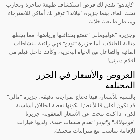
"كايدهو" تقدم لك فرص استكشاف طبيعة ساحرة وتجارب
تحت الماء، بينما جزيرة "نيلاندا" توفر لك أماكن للاسترخاء
ومناظر طبيعية خلابة.
وجزيرة "هولهومالي" تتمتع بحدائقها ورياضها، مما يجعلها
مثالية للعائلات. أما جزيرة "ثودو" فهي رائعة للنشاطات
المائية والتفاعل مع الحياة البحرية، وكأنك داخل فيلم من
أفلام ديزني!
العروض والأسعار في الجزر
المختلفة
بالنسبة للأسعار، فهنا تحتاج لمراجعة دقيقة. جزيرة "مالي"
قد تكون أغلى قليلاً نظرًا لكونها نقطة انطلاق أساسية.
لكن، إذا كنت تبحث عن الأسعار المعقولة، جزيرتا
"فومولاك" و"ثودو" تقدم صفقات جيدة، ولديها خيارات
للإقامة تتناسب مع ميزانيات مختلفة.