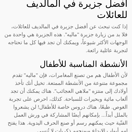
أفضل جزيرة في المالديف
للعائلات
إذا كنت تبحث عن أفضل جزيرة في المالديف للعائلات،
فلا بد من زيارة جزيرة "ماليه". هذه الجزيرة هي واحدة من
الوجهات الأكثر شيوعاً، ويمكنك أن تجد فيها كل ما تحتاجه
لتجربة عائلية رائعة.
الأنشطة المناسبة للأطفال
لأن الأطفال هم من تصنع المغامرات، فإن "ماليه" تقدم
مجموعة متنوعة من الأنشطة الممتعة. تخيل أنك تأخذ
أولادك إلى منتزه "ملاهي العجائب". هناك يمكنك أن تجد
ألعاب مائية وبحيرات للسباحة. كذلك، احرص على تجربة
الغوص. طبعًا، هناك دروس خاصة للأطفال! لن يشعروا
بالملل أبداً... بإمكانهم أيضًا المشاركة في ورش العمل
الفنّية حيث يمكنهم رسم أو صنع الحرف اليدوية. هذا يفتح
لهم أبواب الإبداع ويمنحهم ذكريات لا تُنسى.