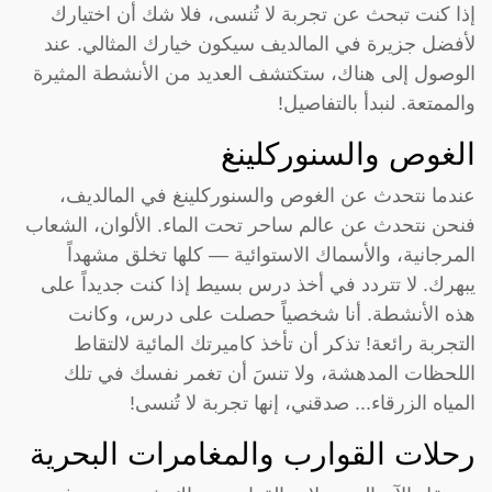
إذا كنت تبحث عن تجربة لا تُنسى، فلا شك أن اختيارك
لأفضل جزيرة في المالديف سيكون خيارك المثالي. عند
الوصول إلى هناك، ستكتشف العديد من الأنشطة المثيرة
والممتعة. لنبدأ بالتفاصيل!
الغوص والسنوركلينغ
عندما نتحدث عن الغوص والسنوركلينغ في المالديف،
فنحن نتحدث عن عالم ساحر تحت الماء. الألوان، الشعاب
المرجانية، والأسماك الاستوائية — كلها تخلق مشهداً
يبهرك. لا تتردد في أخذ درس بسيط إذا كنت جديداً على
هذه الأنشطة. أنا شخصياً حصلت على درس، وكانت
التجربة رائعة! تذكر أن تأخذ كاميرتك المائية لالتقاط
اللحظات المدهشة، ولا تنسَ أن تغمر نفسك في تلك
المياه الزرقاء... صدقني، إنها تجربة لا تُنسى!
رحلات القوارب والمغامرات البحرية