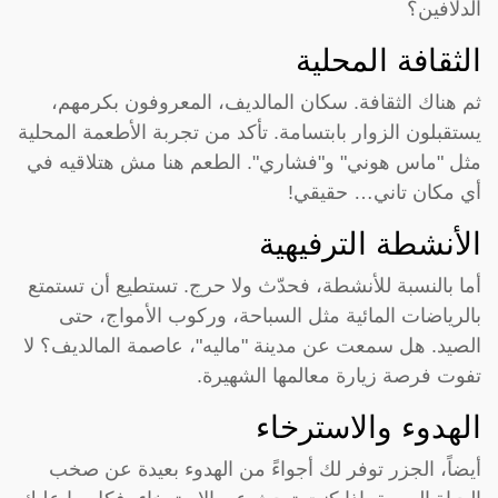
الدلافين؟
الثقافة المحلية
ثم هناك الثقافة. سكان المالديف، المعروفون بكرمهم،
يستقبلون الزوار بابتسامة. تأكد من تجربة الأطعمة المحلية
مثل "ماس هوني" و"فشاري". الطعم هنا مش هتلاقيه في
أي مكان تاني… حقيقي!
الأنشطة الترفيهية
أما بالنسبة للأنشطة، فحدّث ولا حرج. تستطيع أن تستمتع
بالرياضات المائية مثل السباحة، وركوب الأمواج، حتى
الصيد. هل سمعت عن مدينة "ماليه"، عاصمة المالديف؟ لا
تفوت فرصة زيارة معالمها الشهيرة.
الهدوء والاسترخاء
أيضاً، الجزر توفر لك أجواءً من الهدوء بعيدة عن صخب