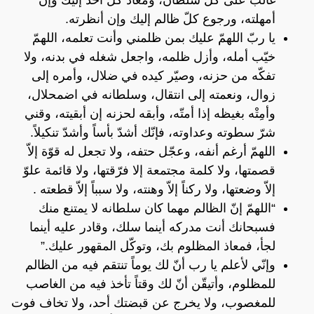
أمهلته، ورجوع كلّ ظالم إليك وإن أنظرته.
يا ربّ اللهمّ عليك بمن ظلمني وأنت تعلمه، اللهمّ
خيّب أمله، وأزل ظلمه، واجعل شغله في بدنه، ولا
تفكّه من حزنه، وصيّر كيده في ضلال، وأمره إلى
زوال، ونعمته إلى انتقال، وسلطانه في اضمحلال،
وأمِتْه بغيظه إذا أمتّه، وأبقه لحزنه إن أبقيته، وقني
شرّ سطوته وعداوته، فإنّك أشدّ بأساً وأشدّ تنكيلاً.
اللهمّ أرغم أنفه، وعجّل حتفه، ولا تجعل له قوّة إلاّ
قصمتها، ولا كلمة مجتمعة إلا فرّقتها، ولا قائمة علوّ
إلاّ وضعتها، ولا ركناً إلاّ وهنته، ولا سبباً إلاّ قطعته .
“اللهمّ إنّ الظالم مهما كان سلطانه لا يمتنع منك
فسبحانك أنت مدركه أينما سلك، وقادر عليه أينما
لجأ، فمعاذ المظلوم بك، وتوكّل المقهور عليك.”
وإنّي لأعلم يا رب أنّ لك يوماً تنتقم فيه من الظالم
للمظلوم، وأتيقّن أنّ لك وقتاً تأخذ فيه من الغاصب
للمغصوب، ولا يخرج عن قبضتك أحد، ولا تخاف فوت