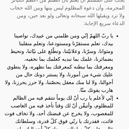
المحرمة، وأن دعوة المظلوم ليس بينها وبين الله حجاب
ولا ترد ويقبلها الله سبحانه وتعالى ولو بعد حين، ومن
الدعاء سريع الإجابة:
يا ربّ اللهمّ إنّي ومن ظلمني من عبيدك، نواصينا
بيدك، تعلم مستقرّنا ومستودعنا، وتعلم منقلبنا
ومثوانا، وسرّنا، وعلانيّتنا، وتطّلع على نيّاتنا، وتحيط
بضمائرنا، علمك بما نبديه كعلمك بما نخفيه،
ومعرفتك بما نبطنه كمعرفتك بما نظهره، ولا ينطوي
عليك شيء من أمورنا، ولا يستتر دونك حال من
أحوالنا، ولا لنا منك معقل يحصّننا، ولا حرز يحرزنا، ولا
هارب يفوتك منّا.
إنّي لأعلم يا رب أنّ لك يوماً تنتقم فيه من الظالم
للمظلوم، وأتيقّن أنّ لك وقتاً تأخذ فيه من الغاصب
للمغصوب، ولا يخرج عن قبضتك أحد، ولا تخاف فوت
فائت، فقدرتك يا ربّي فوق كلّ قدرة، وسلطانك
غالب على كلّ سلطان، ومعاد كلّ أحد إليك وإن