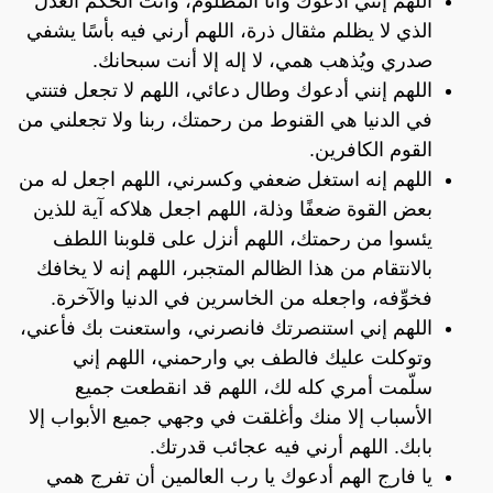
اللهم إنني أدعوك وأنا المظلوم، وأنت الحكم العدل
الذي لا يظلم مثقال ذرة، اللهم أرني فيه بأسًا يشفي
صدري ويُذهب همي، لا إله إلا أنت سبحانك.
اللهم إنني أدعوك وطال دعائي، اللهم لا تجعل فتنتي
في الدنيا هي القنوط من رحمتك، ربنا ولا تجعلني من
القوم الكافرين.
اللهم إنه استغل ضعفي وكسرني، اللهم اجعل له من
بعض القوة ضعفًا وذلة، اللهم اجعل هلاكه آية للذين
يئسوا من رحمتك، اللهم أنزل على قلوبنا اللطف
بالانتقام من هذا الظالم المتجبر، اللهم إنه لا يخافك
فخوِّفه، واجعله من الخاسرين في الدنيا والآخرة.
اللهم إني استنصرتك فانصرني، واستعنت بك فأعني،
وتوكلت عليك فالطف بي وارحمني، اللهم إني
سلّمت أمري كله لك، اللهم قد انقطعت جميع
الأسباب إلا منك وأغلقت في وجهي جميع الأبواب إلا
بابك. اللهم أرني فيه عجائب قدرتك.
يا فارج الهم أدعوك يا رب العالمين أن تفرج همي