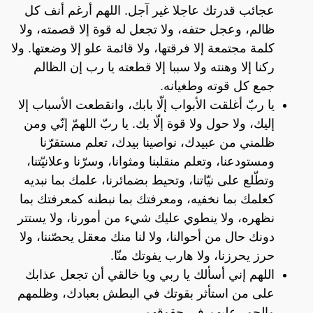
عجائب قدرتك عاجلا غير آجل. اللهم أرغم أنف كل
ظالم، وعجل حتفه، ولا تجعل له قوة إلا قصمته، ولا
كلمة مجتمعة إلا فرقتها، ولا قائمة علو إلا وضعتها. ولا
ركنا إلا وهنته ولا سببا إلا قطعته يا رب إن الظالم
جمع كل قوته وطغيانه.
يا ربّ أغلقت الأبواب إلّا بابك، وانقطعت الأسباب إلا
إليك، ولا حول ولا قوة إلّا بك. يا ربّ اللهمّ إنّي ومن
ظلمني من عبيدك، نواصينا بيدك، تعلم مستقرّنا
ومستودعنا، وتعلم منقلبنا ومثوانا، وسرّنا وعلانيّتنا،
وتطّلع على نيّاتنا، وتحيط بضمائرنا، علمك بما نبديه
كعلمك بما نخفيه، ومعرفتك بما نبطنه كمعرفتك بما
نظهره، ولا ينطوي عليك شيء من أمورنا، ولا يستتر
دونك حال من أحوالنا، ولا لنا منك معقل يحصّننا، ولا
حرز يحرزنا، ولا هارب يفوتك منّا.
اللهم إني أسألك يا ربي ويا خالقي أن تجعل عذابك
على من استأثر بقوتك في البطش بعبادك، وظلمهم
والجور عليهم في حقوقهم.