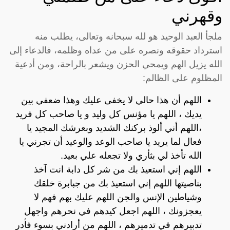
وقهرني
ملجأ العبد الوحيد هو لله سبحانه وتعالى، يطلب منه
استرداد حقوقه ونصره على من عداه وظلمه، فالدعاء إلى
الله يزيل الهم ويمحي الحزن ويشعر بالراحة، ومن أدعية
المظلوم على الظالم:
اللهم أن هذا حالي لا يخفى عليك وهذا ضعفي بين
يديك ، اللهم يا مؤنس كل وليد و يا صاحب كل فريد
،اللهم أني ألوذ بركنك الشديد وبعرشك المجيد يا
فعال لما يريد يا صاحب الوعد والوعيد أن تجرني يا
الله تأخذ لي بثأري ولا تجعله علي بعيد.
اللهم إني استعيذ بك من شر كل دابة انت آخذ
بناصيتها اللهم إني استعيذ بك من جبابرة خلقك
وشياطين الإنس والجن اللهم عليك بهم فهم لا
يعجزونك ، اللهم اجعل كيدهم في نحرهم واجهل
تدبيرهم في تدميرهم ، اللهم من أرادني بسوء فأدر