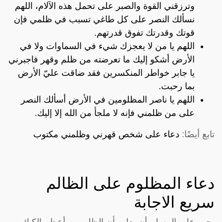
وترزقني القوة والصبر على تحمل هذه الآلام، اللهم
نسألك النصر على كل طاغي تسبب في ظلمي فإن
قوتك وقدرتك تفوق قدرتهم.
اللهم يا من لا يعجزك شيء في السماوات ولا في
الأرض أشكو إليك ما تعرضته من ظلم وقهر فاجبرني
يا جابر خواطر المنكسرين فقد ضاقت عليّ الأرض
بما رحبت.
اللهم يا ناصر المظلومين في الأرض أسألك النصر
على من ظلمني فإنه لا ملجأ من الله إلا إليك.
تابع أيضًا:
دعاء على شخص قهرني وظلمني مكتوب
دعاء المظلوم على الظالم
سريع الاجابة
يجب على المسلم أن يعلم بأن الظلم من أعظم الكبائر