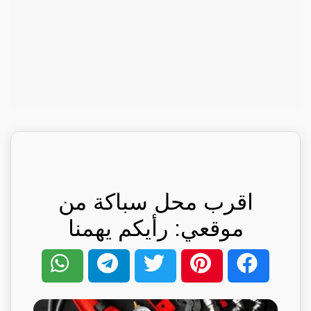
اقرب محل سباكة من
موقعي: رأيكم يهمنا