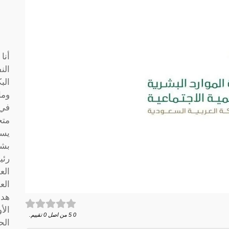
أنا
الن
الب
وما
متخ
يسا
بشك
رئي
الع
الع
هدف
الأ
0
5
من اصل
0
تقييم.
الح