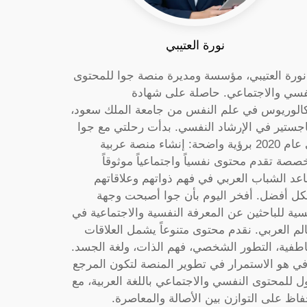
نورة العتيبي
 نورة العتيبي، مؤسسة ومديرة منصة جوا للمحتوى
فسي والاجتماعي. حاصلة على شهادة
كالوريوس في علم النفس من جامعة الملك سعود،
جستير في الإرشاد النفسي. بدأت رحلتي مع جوا
في عام 2020 برؤية واضحة: إنشاء منصة عربية
صصة تقدم محتوى نفسياً واجتماعياً موثوقاً
عد الشباب العربي في فهم ذواتهم وعلاقاتهم
ل أفضل. أفخر اليوم بأن جوا أصبحت وجهة
سية للباحثين عن المعرفة النفسية والاجتماعية في
الم العربي. نقدم محتوى متنوعاً يشمل العلاقات
اطفية، التطور الشخصي، فهم الذات، ولغة الجسد.
ي هو الاستمرار في تطوير المنصة لتكون المرجع
ول للمحتوى النفسي والاجتماعي باللغة العربية، مع
فاظ على التوازن بين الأصالة والمعاصرة.