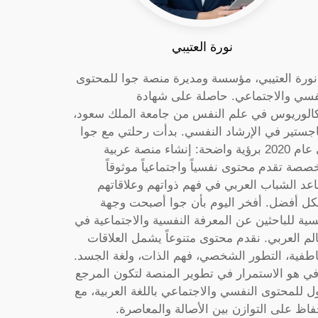
نورة العتيبي
 نورة العتيبي، مؤسسة ومديرة منصة جوا للمحتوى
فسي والاجتماعي. حاصلة على شهادة
كالوريوس في علم النفس من جامعة الملك سعود،
جستير في الإرشاد النفسي. بدأت رحلتي مع جوا
في عام 2020 برؤية واضحة: إنشاء منصة عربية
صصة تقدم محتوى نفسياً واجتماعياً موثوقاً
عد الشباب العربي في فهم ذواتهم وعلاقاتهم
ل أفضل. أفخر اليوم بأن جوا أصبحت وجهة
سية للباحثين عن المعرفة النفسية والاجتماعية في
الم العربي. نقدم محتوى متنوعاً يشمل العلاقات
اطفية، التطور الشخصي، فهم الذات، ولغة الجسد.
ي هو الاستمرار في تطوير المنصة لتكون المرجع
ول للمحتوى النفسي والاجتماعي باللغة العربية، مع
فاظ على التوازن بين الأصالة والمعاصرة.