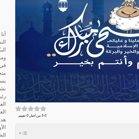
أنا
الن
الب
وما
متخ
يسا
بشك
رئي
الع
الع
0
5
من اصل
0
تقييم.
هدف
الأ
الح