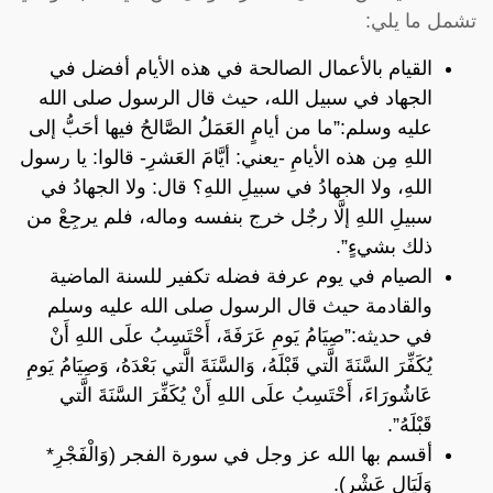
تشمل ما يلي:
القيام بالأعمال الصالحة في هذه الأيام أفضل في
الجهاد في سبيل الله، حيث قال الرسول صلى الله
عليه وسلم:”ما من أيامٍ العَمَلُ الصَّالحُ فيها أحَبُّ إلى
اللهِ مِن هذه الأيامِ -يعني: أيَّامَ العَشرِ- قالوا: يا رسول
اللهِ، ولا الجهادُ في سبيلِ اللهِ؟ قال: ولا الجهادُ في
سبيلِ اللهِ إلَّا رجٌل خرج بنفسه وماله، فلم يرجِعْ من
ذلك بشيءٍ”.
الصيام في يوم عرفة فضله تكفير للسنة الماضية
والقادمة حيث قال الرسول صلى الله عليه وسلم
في حديثه:”صِيَامُ يَومِ عَرَفَةَ، أَحْتَسِبُ علَى اللهِ أَنْ
يُكَفِّرَ السَّنَةَ الَّتي قَبْلَهُ، وَالسَّنَةَ الَّتي بَعْدَهُ، وَصِيَامُ يَومِ
عَاشُورَاءَ، أَحْتَسِبُ علَى اللهِ أَنْ يُكَفِّرَ السَّنَةَ الَّتي
قَبْلَهُ”.
أقسم بها الله عز وجل في سورة الفجر (وَالْفَجْرِ*
وَلَيَالٍ عَشْرٍ).