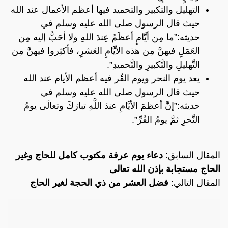
التهليل والتكبير والتحميد فيها أعظم الأعمال عند الله
حيث قال الرسول صلى الله عليه وسلم في
حديثه:”ما مِن أيَّامٍ أعظَمُ عِندَ اللهِ ولا أحَبُّ إليه مِن
العَمَلِ فيهنَّ مِن هذه الأيَّامِ العَشرِ، فأكثِروا فيهنَّ مِن
التَّهليلِ والتَّكبيرِ والتَّحميدِ”.
يعد يوم النحر ويوم القُر فيه أعظم الأيام عند الله
حيث قال الرسول صلى الله عليه وسلم في
حديثه:”إنَّ أعظمَ الأيَّامِ عندَ اللَّهِ تبارَكَ وتعالَى يومُ
النَّحرِ ثمَّ يومُ القُرِّ”.
المقال السابق:
دعاء يوم عرفة مكتوب كامل للحاج وغير
الحاج مستجابة بإذن الله تعالى
المقال التالي:
فضل العشر من ذي الحجة لغير الحاج