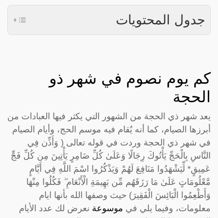
جدول المحتويات
كم يوم نصوم في شهر ذو
الحجة
يعد شهر ذي الحجة من الشهور التي يكثر فيها العبادات من
أبرزها الصيام، كما أنه يٌقام فيه موسم الحج، وأيام الصيام
في شهر ذي الحجة وردت في قوله تعالى ( وَأَذِّن فِي
النَّاسِ بِالْحَجِّ يَأْتُوكَ رِجَالًا وَعَلَىٰ كُلِّ ضَامِرٍ يَأْتِينَ مِن كُلِّ فَجٍّ
عَمِيقٍ* لِّيَشْهَدُوا مَنَافِعَ لَهُمْ وَيَذْكُرُوا اسْمَ اللَّهِ فِي أَيَّامٍ
مَّعْلُومَاتٍ عَلَىٰ مَا رَزَقَهُم مِّن بَهِيمَةِ الْأَنْعَامِ ۖ فَكُلُوا مِنْهَا
وَأَطْعِمُوا الْبَائِسَ الْفَقِيرَ) حيث وصفها الله بأنها ايام
معلومات، وفيما يلي في
موسوعة
نعرض لك عدد الأيام