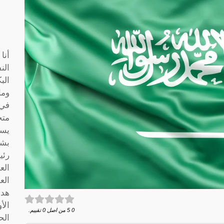
أنا
الن
الب
وما
متخ
يسا
بشك
رئي
الع
الع
هدف
الأ
0
5
من اصل
0
تقييم.
الح