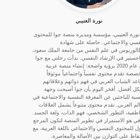
نورة العتيبي
 نورة العتيبي، مؤسسة ومديرة منصة جوا للمحتوى
فسي والاجتماعي. حاصلة على شهادة
كالوريوس في علم النفس من جامعة الملك سعود،
جستير في الإرشاد النفسي. بدأت رحلتي مع جوا
في عام 2020 برؤية واضحة: إنشاء منصة عربية
صصة تقدم محتوى نفسياً واجتماعياً موثوقاً
عد الشباب العربي في فهم ذواتهم وعلاقاتهم
ل أفضل. أفخر اليوم بأن جوا أصبحت وجهة
سية للباحثين عن المعرفة النفسية والاجتماعية في
الم العربي. نقدم محتوى متنوعاً يشمل العلاقات
اطفية، التطور الشخصي، فهم الذات، ولغة الجسد.
ي هو الاستمرار في تطوير المنصة لتكون المرجع
ول للمحتوى النفسي والاجتماعي باللغة العربية، مع
فاظ على التوازن بين الأصالة والمعاصرة.