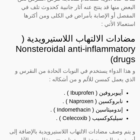
البعض منها قد ينتج عنه آثار جانبية كحدوث تلف في
المفصل أو الإصابة بأمراض في الكلى ومن أكثرها
استعمالا الأتي :
مضادات الالتهاب اللاستيرويدية (
Nonsteroidal anti-inflammatory
drugs)
و هذا الدواء يستخدم في النوبات الحادة من النقرس و
الذي يعمل كمسن للألم و من أشكاله :
آيبوبروفين ( Ibuprofen ) .
نابروكسين ( Naproxen ) .
إندوميثاسين ( Indomethacin ) .
سيليكوكسيب ( Celecoxib ) .
و يتم وصف مضادات الالتهاب اللاستيرويدية بالإضافة إلى
أدوية مثبطات مضخة البروتونات حتى نقلل من الآثار