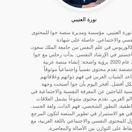
نورة العتيبي
 نورة العتيبي، مؤسسة ومديرة منصة جوا للمحتوى
فسي والاجتماعي. حاصلة على شهادة
كالوريوس في علم النفس من جامعة الملك سعود،
جستير في الإرشاد النفسي. بدأت رحلتي مع جوا
في عام 2020 برؤية واضحة: إنشاء منصة عربية
صصة تقدم محتوى نفسياً واجتماعياً موثوقاً
عد الشباب العربي في فهم ذواتهم وعلاقاتهم
ل أفضل. أفخر اليوم بأن جوا أصبحت وجهة
سية للباحثين عن المعرفة النفسية والاجتماعية في
الم العربي. نقدم محتوى متنوعاً يشمل العلاقات
اطفية، التطور الشخصي، فهم الذات، ولغة الجسد.
ي هو الاستمرار في تطوير المنصة لتكون المرجع
ول للمحتوى النفسي والاجتماعي باللغة العربية، مع
فاظ على التوازن بين الأصالة والمعاصرة.