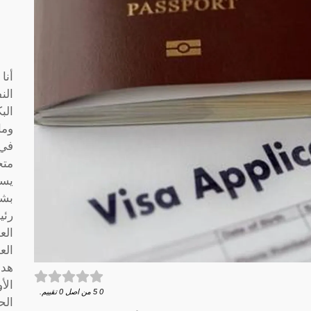
أنا
الن
الب
وما
متخ
يسا
بشك
رئي
الع
الع
هدف
الأ
0
5
من اصل
0
تقييم.
الح