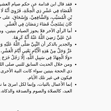
فقد قال ابن قدامة عن حكم صيام العشر من ذي ا
الْقَضَاءِ فِي عَشْرِ ذِي الْحِجَّةِ، فَرُوِيَ أَنّ
بْنِ الْمُسَيِّبِ، وَالشَّافِعِيِّ، وَإِسْحَاقَ، على حس
كَانَ يَسْتَحِبُّ قَضَاءَ رَمَضَانَ فِي الْعَشْرِ.
أما الرأي الآخر فلا يجوز الصيام بنيتين، وهذا 
عَنْ عَلِيٍّ رَضِيَ اللَّهُ عَنْهُ أَنَّهُ كَرِهَهُ.
والجدير بالذكر أن النَّبِيَّ صَلَّى اللَّهُ عَلَيْهِ وَسَلّ
عَزَّ وَجَلَّ مِنْ هَذِهِ الْأَيَّامِ يَعْنِي أَيَّامَ الْعَشْ
«وَلَا الْجِهَادُ فِي سَبِيلِ اللَّهِ، إلَّا رَجُلٌ خَرَجَ بِ
ومن خلال الحديث السابق للنبي صلى الله 
ذي الحجة بنيتين سواء كانت النية الأخر
فيكون في غير تلك الأيام.
إنما الأعمال بالنيات، وإنما لكل امرئ ما
العبد، كالصلاة والصوم والصدقة والذكاة، 