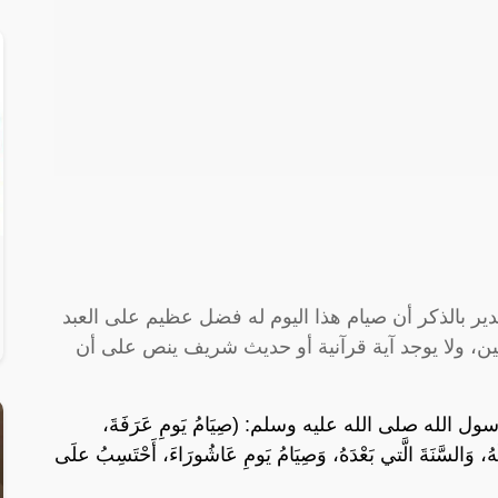
ير بالذكر أن صيام هذا اليوم له فضل عظيم على العبد
، ولا يوجد آية قرآنية أو حديث شريف ينص على أن
له صلى الله عليه وسلم: (صِيَامُ يَومِ عَرَفَةَ،
لَهُ، وَالسَّنَةَ الَّتي بَعْدَهُ، وَصِيَامُ يَومِ عَاشُورَاءَ، أَحْتَسِبُ علَى