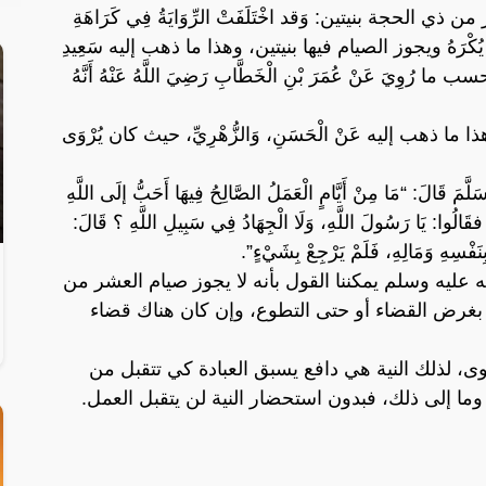
لحجة بنيتين: وَقد اخْتَلَفَتْ الرِّوَايَةُ فِي كَرَاهَةِ
َهُ لَا يُكْرَهُ ويجوز الصيام فيها بنيتين، وهذا ما ذهب إليه سَعِيدِ
ب ما رُوِيَ عَنْ عُمَرَ بْنِ الْخَطَّابِ رَضِيَ اللَّهُ عَنْهُ أَنَّهُ
ما ذهب إليه عَنْ الْحَسَنِ، وَالزُّهْرِيِّ، حيث كان يُرْوَى
َمَ قَالَ: “مَا مِنْ أَيَّامٍ الْعَمَلُ الصَّالِحُ فِيهَا أَحَبُّ إلَى اللَّهِ
رِ، فقَالُوا: يَا رَسُولَ اللَّهِ، وَلَا الْجِهَادُ فِي سَبِيلِ اللَّهِ ؟ قَالَ:
نَفْسِهِ وَمَالِهِ، فَلَمْ يَرْجِعْ بِشَيْءٍ”.
عليه وسلم يمكننا القول بأنه لا يجوز صيام العشر من
ى بغرض القضاء أو حتى التطوع، وإن كان هناك قضاء
 نوى، لذلك النية هي دافع يسبق العبادة كي تتقبل من
وما إلى ذلك، فبدون استحضار النية لن يتقبل العمل.