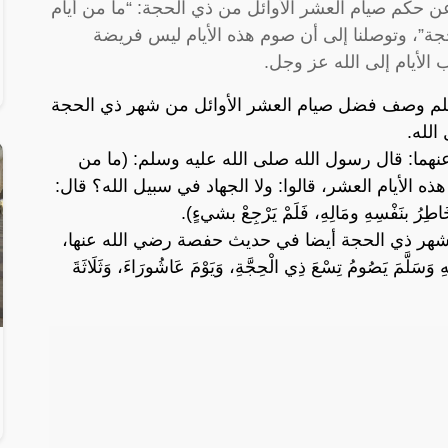
ن حكم صيام العشر الأوائل من ذي الحجة: “ما من أيام
حجة”، وتوصلنا إلى أن صوم هذه الأيام ليس فريضة
الأيام إلى الله عز وجل.
سلم وصف فضل صيام العشر الأوائل من شهر ذي الحجة
الله.
نهما: قال رسول الله صلى الله عليه وسلم: (ما من
ذه الأيام العشر، قالوا: ولا الجهاد في سبيل الله؟ قال:
رُ بنَفْسِهِ ومَالِهِ، فَلَمْ يَرْجِعْ بشيءٍ).
شهر ذي الحجة أيضا في حديث حفصة رضي الله عنها،
سَلَّمَ يَصُومُ تِسْعَ ذِي الْحِجَّةِ، وَيَوْمَ عَاشُورَاءَ، وَثَلَاثَةَ