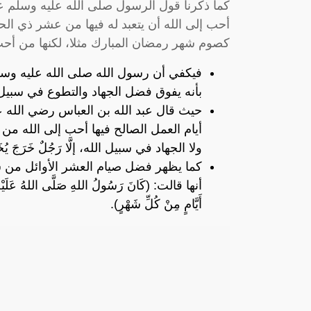
كما ذكرنا قول الرسول صلى الله عليه وسلم ع
أحب إلى الله أن يتعبد له فيها من عشر ذي ال
كصوم شهر رمضان المبارك مثلا، لكنها من أحب 
فيكفي أن رسول الله صلى الله عليه و
بأنه يفوق فضل الجهاد والتطوع في سبيل 
حيث قال عبد الله بن العباس رضي الله ع
أيام العمل الصالح فيها أحب إلى الله من ه
ولا الجهاد في سبيل الله، إلَّا رَجُلٌ خَرَجَ يُخَاطِ
كما يظهر فضل صيام العشر الأوائل من 
أنها قالت: (كَانَ رَسُولُ اللهِ صَلَّى اللهُ عَلَيْهِ وَ
أَيَّامٍ مِنْ كُلِّ شَهْرٍ).