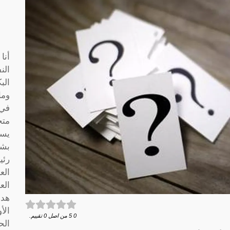
أنا
الن
الب
وما
متخ
يسا
بشك
رئي
الع
الع
هدف
الأ
0
5
من اصل
0
تقييم.
الح