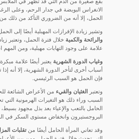
بقع صغيرة من الدم التي قد تظهر في الملابس
الانغراس البويضة في جدار الرحم، وعلى الرغم
الحمل، إلا أنه من الضروري التأكد من ذلك من
وتشير زيادة الإفرازات المهبلية أيضًا إلى الحم
والرائحة والكمية
خلال فترة الحمل، وتعتبر زياد
علامة على وجود التهابات مهبلية، ومن المهم 
وغياب الدورة الشهرية
يعتبر أيضًا علامة مبكر
أسباب أخرى لتأخر الدورة الشهرية، إلا أنه إذا
فإن الحمل هو السبب الرئيسي.
وتعتبر
الغثيان والقيء
من الأعراض الشائعة للح
السبب وراء ذلك هو التغيرات الهرمونية التي 
الحامل بالتعب والإعياء بعد بذل مجهود بسيط
البروجستيرون وانخفاض مستوى السكر في الد
وقد تعاني المرأة الحامل أيضًا من
تقلبات المزا
التي تحدث خلال فترة الحمل. ومن بين الأعر