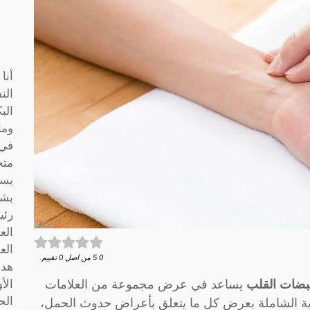
أنا
الن
الب
وما
متخ
يسا
بشك
رئي
الع
الع
0
5
من اصل
0
تقييم.
هدف
بضات القلب
يساعد في عرض مجموعة من العلامات
الأ
الح
بية الشاملة بعرض كل ما يتعلق بأعراض حدوث الحمل،