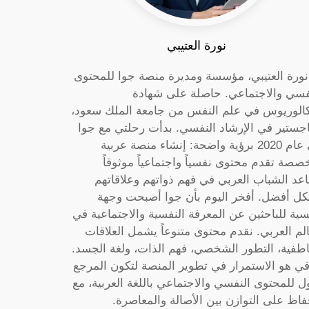
نورة العتيبي
 نورة العتيبي، مؤسسة ومديرة منصة جوا للمحتوى
فسي والاجتماعي. حاصلة على شهادة
كالوريوس في علم النفس من جامعة الملك سعود،
جستير في الإرشاد النفسي. بدأت رحلتي مع جوا
في عام 2020 برؤية واضحة: إنشاء منصة عربية
صصة تقدم محتوى نفسياً واجتماعياً موثوقاً
عد الشباب العربي في فهم ذواتهم وعلاقاتهم
ل أفضل. أفخر اليوم بأن جوا أصبحت وجهة
سية للباحثين عن المعرفة النفسية والاجتماعية في
الم العربي. نقدم محتوى متنوعاً يشمل العلاقات
اطفية، التطور الشخصي، فهم الذات، ولغة الجسد.
ي هو الاستمرار في تطوير المنصة لتكون المرجع
ول للمحتوى النفسي والاجتماعي باللغة العربية، مع
فاظ على التوازن بين الأصالة والمعاصرة.