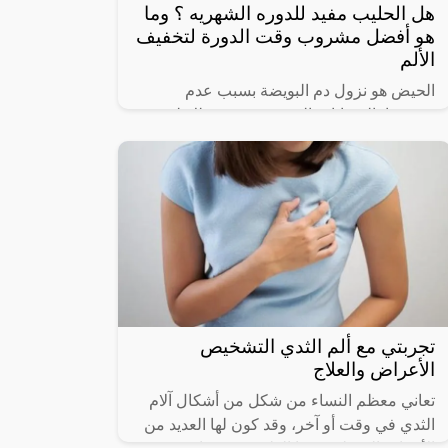
هل الحليب مفيد للدوره الشهريه ؟ وما
هو أفضل مشروب وقت الدورة لتخفيف
الألم
الحيض هو نزول دم البويضة بسبب عدم
تخصيبها بالحيوانات المنوية، ويحدث ذلك لجميع
للنساء البالغات مرة كل شهر ويصاحبها الكثير
من الأعراض المؤلمة مثل تقلصات شديدة في
تجربتي مع ألم الثدي التشخيص
الأعراض والعلاج
تعاني معظم النساء من شكل من أشكال آلام
الثدي في وقت أو آخر، وقد كون لها العديد من