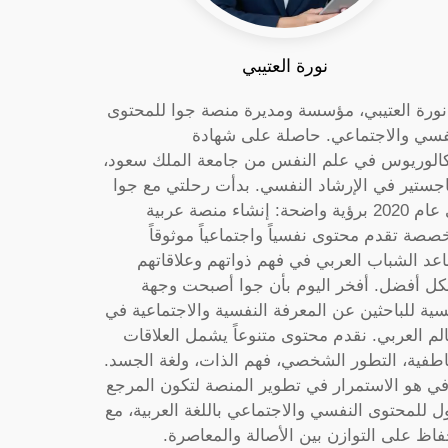
نورة العتيبي
 نورة العتيبي، مؤسسة ومديرة منصة جوا للمحتوى
فسي والاجتماعي. حاصلة على شهادة
كالوريوس في علم النفس من جامعة الملك سعود،
جستير في الإرشاد النفسي. بدأت رحلتي مع جوا
في عام 2020 برؤية واضحة: إنشاء منصة عربية
صصة تقدم محتوى نفسياً واجتماعياً موثوقاً
عد الشباب العربي في فهم ذواتهم وعلاقاتهم
ل أفضل. أفخر اليوم بأن جوا أصبحت وجهة
سية للباحثين عن المعرفة النفسية والاجتماعية في
الم العربي. نقدم محتوى متنوعاً يشمل العلاقات
اطفية، التطور الشخصي، فهم الذات، ولغة الجسد.
ي هو الاستمرار في تطوير المنصة لتكون المرجع
ول للمحتوى النفسي والاجتماعي باللغة العربية، مع
فاظ على التوازن بين الأصالة والمعاصرة.