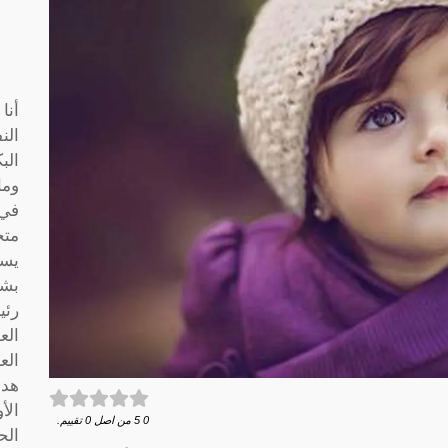
أنا
الن
الب
وما
متخ
يسا
بشك
رئي
الع
الع
هدف
الأ
0
5
من اصل
0
تقييم.
الح