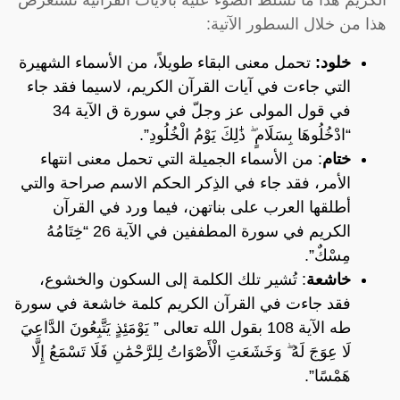
هذا من خلال السطور الآتية:
خلود:
تحمل معنى البقاء طويلاً، من الأسماء الشهيرة
التي جاءت في آيات القرآن الكريم، لاسيما فقد جاء
في قول المولى عز وجلّ في سورة ق الآية 34
“ادْخُلُوهَا بِسَلَامٍ ۖ ذَٰلِكَ يَوْمُ الْخُلُودِ”.
ختام
: من الأسماء الجميلة التي تحمل معنى انتهاء
الأمر، فقد جاء في الذِكر الحكم الاسم صراحة والتي
أطلقها العرب على بناتهن، فيما ورد في القرآن
الكريم في سورة المطففين في الآية 26 “خِتَامُهُ
مِسْكٌ”.
خاشعة
: تُشير تلك الكلمة إلى السكون والخشوع،
فقد جاءت في القرآن الكريم كلمة خاشعة في سورة
طه الآية 108 بقول الله تعالى ” يَوْمَئِذٍ يَتَّبِعُونَ الدَّاعِيَ
لَا عِوَجَ لَهُ ۖ وَخَشَعَتِ الْأَصْوَاتُ لِلرَّحْمَٰنِ فَلَا تَسْمَعُ إِلَّا
هَمْسًا”.