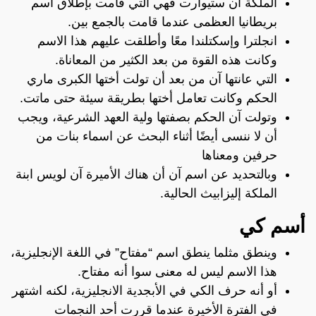
الملكة آن ستيوارت فهي التي قامت بإطلاق اسم
بريطانيا العظمى عندما قامت بالجمع بين.
انجلترا وإسكتلندا معًا وأطلقت عليهم هذا الاسم
وكانت هذه القوة من بعد الكثير من المعاناة.
التي عانتها آن من بعد أن تولت أختها الكبرى ماري
الحكم وكانت تعامل أختها بطريقة سيئة حتى ماتت.
وتولت آن الحكم بصفتها ولية العهد الشرعية، ويجب
أن لا ننسى أيضًا أثناء البحث عن اسماء بنات من
حرفين ومعناها
وبالتحديد عن اسم آن أن هناك الأميرة آن لويس ابنة
الملكة إليزابيث الحالية.
أسم كي
وينطق مثلما ينطق اسم “مفتاح” في اللغة الإنجليزية،
هذا الاسم ليس له معنى سوا أنه مفتاح.
أو أنه حرف الكي في الأبجدية الانجليزية، لكنه اشتهر
في الفترة الأخيرة عندما قررت أحد النجمات