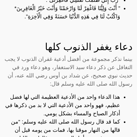
” أَنْتَ وَلِيُّنَا فَاغْفِرْ لَنَا وَارْحَمْنَا وَأَنْتَ خَيْرُ الْغَافِرِينَ*
وَاكْتُبْ لَنَا فِي هَذِهِ الدُّنْيَا حَسَنَةً وَفِي الْآخِرَةِ”.
دعاء يغفر الذنوب كلها
بينما نذكر مجموعة من أفضل أدعية غفران الذنوب لا يجب
التغافل عن ذكر دعاء سيد الاستغفار، وهو دعاء ورد في
حديث نبوي صحيح، عن شداد بن أوس رضي الله عنه، أن
رسول الله صلى الله عليه وسلم قال:
هذا الدعاء واحد من الأدعية العظيمة التي لها فضل
عظيم، فهو واحد من الأدعية التي لا بد من ذكرها في
أذكار الصباح والمساء بشكل يومي.
كما قد قال رسول الله صلى الله عليه وسلم: “من
قالها من النهار موقنا بها، فمات من يومه قبل أن