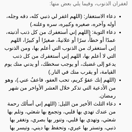
لغفران الذنوب، وفيما يلي بعض منها:
دعاء الاستغفار: (اللهم اغفر لي ذنبي كله، دقه وجله،
أوله وآخره، صغيره وكبيره، سره وعلنه.)
دعاء التوبة: (اللهم إني أستغفرك من كل ذنب أذنبته،
عمدًا أو خطأً، سرًا أو علانيةً، صغيرًا أو كبيرًا، اللهم
إني أستغفرك من الذنوب التي أعلم بها، ومن الذنوب
التي لا أعلم بها، اللهم إني أستغفرك من كل ذنب
يدعو إلى غضبك، أو يوجب سخطك، أو يدني منك يوم
القيامة، أو يقرب منك في النار.)
(اللهم إنك عفوٌ كريم، تحب العفو، فاعفُ عني.)، وهو
من الأدعية التي تذكر خلال العشر الأواخر من شهر
رمضان.
دعاء الثلث الأخير من الليل: (اللهم إني أسألك رحمة
من عندك تهدي بها قلبي، وتجمع بها شعثي، وتلم بها
شعثي، وتهدي بها قلبي، وتنور بها بصري، وتغفر بها
ذنبي، وتستر بها عيري، وتحفظ بها ديني، وتيسر بها