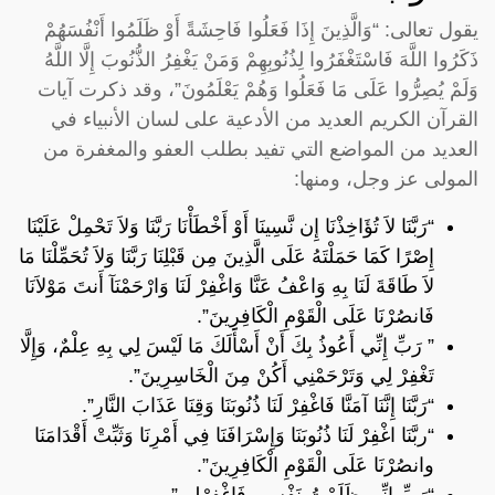
يقول تعالى: “وَالَّذِينَ إِذَا فَعَلُوا فَاحِشَةً أَوْ ظَلَمُوا أَنْفُسَهُمْ
ذَكَرُوا اللَّهَ فَاسْتَغْفَرُوا لِذُنُوبِهِمْ وَمَنْ يَغْفِرُ الذُّنُوبَ إِلَّا اللَّهُ
وَلَمْ يُصِرُّوا عَلَى مَا فَعَلُوا وَهُمْ يَعْلَمُونَ”، وقد ذكرت آيات
القرآن الكريم العديد من الأدعية على لسان الأنبياء في
العديد من المواضع التي تفيد بطلب العفو والمغفرة من
المولى عز وجل، ومنها:
“رَبَّنَا لاَ تُؤَاخِذْنَا إِن نَّسِينَا أَوْ أَخْطَأْنَا رَبَّنَا وَلاَ تَحْمِلْ عَلَيْنَا
إِصْرًا كَمَا حَمَلْتَهُ عَلَى الَّذِينَ مِن قَبْلِنَا رَبَّنَا وَلاَ تُحَمِّلْنَا مَا
لاَ طَاقَةَ لَنَا بِهِ وَاعْفُ عَنَّا وَاغْفِرْ لَنَا وَارْحَمْنَآ أَنتَ مَوْلاَنَا
فَانصُرْنَا عَلَى الْقَوْمِ الْكَافِرِينَ”.
” رَبِّ إِنِّي أَعُوذُ بِكَ أَنْ أَسْأَلَكَ مَا لَيْسَ لِي بِهِ عِلْمٌ، وَإِلَّا
تَغْفِرْ لِي وَتَرْحَمْنِي أَكُنْ مِنَ الْخَاسِرِينَ”.
“رَبَّنَا إِنَّنَا آمَنَّا فَاغْفِرْ لَنَا ذُنُوبَنَا وَقِنَا عَذَابَ النَّارِ”.
“ربَّنَا اغْفِرْ لَنَا ذُنُوبَنَا وَإِسْرَافَنَا فِي أَمْرِنَا وَثَبِّتْ أَقْدَامَنَا
وانصُرْنَا عَلَى الْقَوْمِ الْكَافِرِينَ”.
“رَبِّ إِنِّي ظَلَمْتُ نَفْسِي فَاغْفِرْلى”.