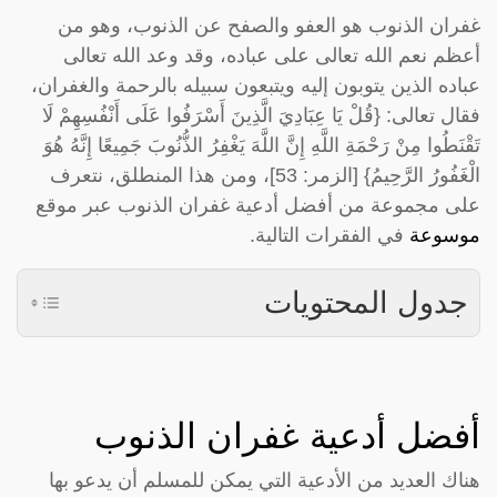
غفران الذنوب هو العفو والصفح عن الذنوب، وهو من
أعظم نعم الله تعالى على عباده، وقد وعد الله تعالى
عباده الذين يتوبون إليه ويتبعون سبيله بالرحمة والغفران،
فقال تعالى: {قُلْ يَا عِبَادِيَ الَّذِينَ أَسْرَفُوا عَلَى أَنْفُسِهِمْ لَا
تَقْنَطُوا مِنْ رَحْمَةِ اللَّهِ إِنَّ اللَّهَ يَغْفِرُ الذُّنُوبَ جَمِيعًا إِنَّهُ هُوَ
الْغَفُورُ الرَّحِيمُ} [الزمر: 53]، ومن هذا المنطلق، نتعرف
على مجموعة من أفضل أدعية غفران الذنوب عبر موقع
موسوعة
في الفقرات التالية.
جدول المحتويات
أفضل أدعية غفران الذنوب
هناك العديد من الأدعية التي يمكن للمسلم أن يدعو بها