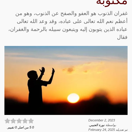
مكتوبة
غفران الذنوب هو العفو والصفح عن الذنوب، وهو من
أعظم نعم الله تعالى على عباده، وقد وعد الله تعالى
عباده الذين يتوبون إليه ويتبعون سبيله بالرحمة والغفران،
فقال
December 2, 2023
بواسطة
نورة العتيبي
.
0
5
من اصل
0
تقييم.
تم تعديله
February 24, 2025