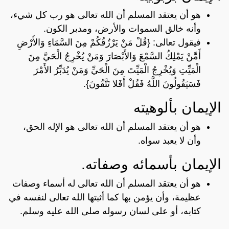
هو أن يعتقد المسلم أن الله تعالى هو رب كل شيء،
وأنه خالق السموات والأرض، ومدبر الكون.
فيقول تعالى: {قُلْ مَنْ يَرْزُقُكُمْ مِنَ السَّمَاءِ وَالأَرْضِ
أَمَّنْ يَمْلِكُ السَّمْعَ وَالأَبْصَارَ وَمَنْ يُخْرِجُ الْحَيَّ مِنَ
الْمَيِّتِ وَيُخْرِجُ الْمَيِّتَ مِنَ الْحَيِّ وَمَنْ يُدَبِّرُ الأَمْرَ
فَسَيَقُولُونَ اللَّهُ فَقُلْ أَفَلا تَتَّقُونَ}.
الإيمان بألوهيته
هو أن يعتقد المسلم أن الله تعالى هو الإله الحق،
وأن لا يعبد سواه.
الإيمان بأسمائه وصفاته.
هو أن يعتقد المسلم أن الله تعالى له أسماء وصفات
عظيمة، وأن يؤمن بها كما أثبتها الله تعالى لنفسه في
كتابه، أو على لسان رسوله صلى الله عليه وسلم.