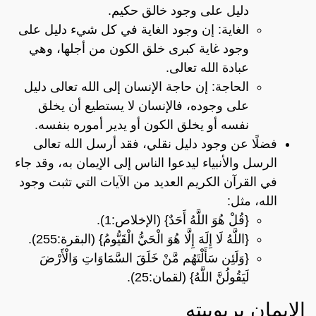
دليل على وجود خالق حكيم.
الغاية: إن وجود الغاية في كل شيء دليل على
وجود غاية كبرى خلق الكون من أجلها، وهي
عبادة الله تعالى.
الحاجة: إن حاجة الإنسان إلى الله تعالى دليل
على وجوده، فالإنسان لا يستطيع أن يخلق
نفسه أو يخلق الكون أو يدير أموره بنفسه.
فضلًا عن وجود دليل نقلي، فقد أرسل الله تعالى
الرسل والأنبياء ليدعوا الناس إلى الإيمان به، وقد جاء
في القرآن الكريم العديد من الآيات التي تثبت وجود
الله، مثل:
{قُلْ هُوَ اللَّهُ أَحَدٌ} (الإخلاص:1).
{اللَّهُ لَا إِلَهَ إِلَّا هُوَ الْحَيُّ الْقَيُّومُ} (البقرة:255).
{وَلَئِن سَأَلْتَهُم مَّنْ خَلَقَ السَّمَاوَاتِ وَالْأَرْضَ
لَيَقُولُنَّ اللَّهُ} (لقمان:25).
الإيمان بربوبيته