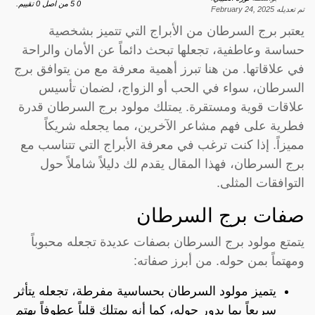
0
5
من اصل
0
تقييم.
تم تعديله
February 24, 2025
يعتبر برج السرطان من الأبراج التي تتميز بشخصية
حساسة وعاطفية، تجعلها تبحث دائماً عن الأمان والراحة
في علاقاتها. من هنا تبرز أهمية معرفة مع من يتوافق برج
السرطان، سواء في الحب أو الزواج، لضمان تأسيس
علاقات قوية ومستقرة. يمتلك مولود برج السرطان قدرة
فطرية على فهم مشاعر الآخرين، مما يجعله شريكاً
مميزاً. إذا كنت ترغب في معرفة الأبراج التي تتناسب مع
برج السرطان، فهذا المقال يقدم لك دليلاً شاملاً حول
التوافقات المثلى.
صفات برج السرطان
يتمتع مولود برج السرطان بصفات عديدة تجعله محبوباً
ومهتماً بمن حوله. من أبرز صفاته:
يتميز مولود السرطان بحساسية مفرطة، تجعله يتأثر
سريعاً بما يدور حوله، كما أنه يمتلك قلباً عطوفاً يهتم