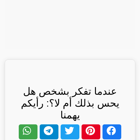
عندما تفكر بشخص هل
يحس بذلك أم لا؟: رأيكم
يهمنا