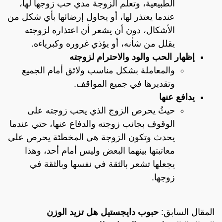
الطبيعية، وتعلم الزوجة مدي حب زوجها لها،
عندما يعتذر لها، أو يحاول إرضائها بأي شكل من
الأشكال، دون أن يشعر أن اعتذاره لزوجته
يقلل من شأنه، أو يؤذي غروره وكبرياءه.
إظهار الحب والود والاحترام لزوجته
والمعاملة بشكل مناسب ولائق أمام الجميع
وتقديرها في جميع المواقف.
يدافع عنها
حيثُ يحرص الزوج الذي يحب زوجته على
الوقوف بجانب زوجته والدفاع عنها، حتي عندما
يحدث وتكون الزوجة هي المخطئة يحرص علي
معاتبتها بينهما البعض وليس أمام أحد، وهذا
يجعلها تشعر بالثقة في نفسها وبالثقة في
زوجها.
المقال السابق:
حبوب دايجستيل هل تزيد الوزن