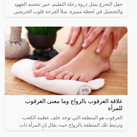
حفل التخرج يمثل ذروة رحلة التعليم، حين تتجسد الجهود
والتحصيل في لحظة مميزة. تملأ الفرحة قلوب الخريجين
وذويهم، وتتجلى المشاعر من خلال كلمات التهنئة والإلهام.
علاقة العرقوب بالزواج وما معنى العرقوب
للمرأة
العرقوب هو المنطقة التي توجد خلف عظمة الكعب،
وترتبط تلك المنطقة بالزواج حيث يقال إن المرأة ذات
العرقوب البارز لا تعتبر جميلة ويدل على أن جسدها غير