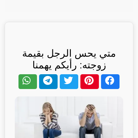
متي يحس الرجل بقيمة
زوجته: رأيكم يهمنا