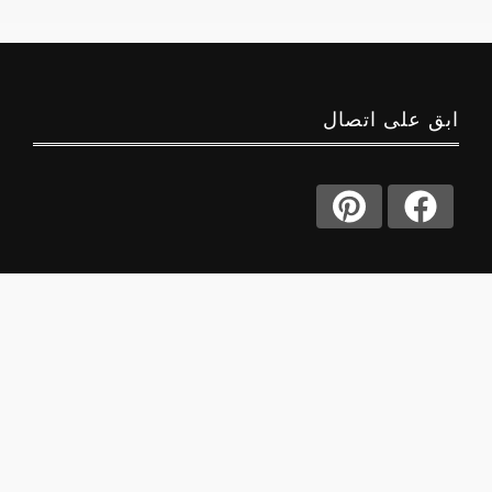
ابق على اتصال
حول
منصة جوا
اكتشف عالماً من المعرفة النفسية والعاطفية مع جوا
سعودي - منصة سعودية عربية متخصصة تقدم محتوى
ثري عن العلاقات، المشاعر، معاني الأسماء، ولغة