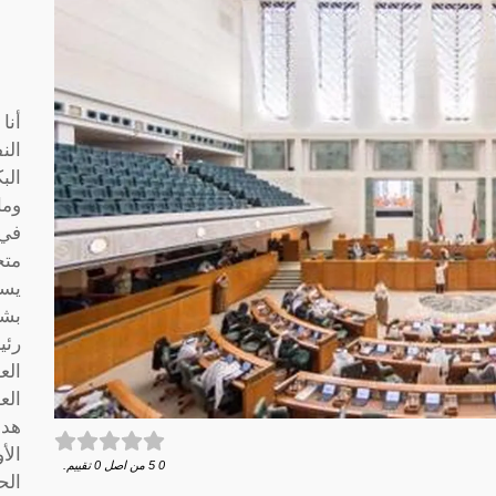
أنا
الن
الب
وما
متخ
يسا
بشك
رئي
الع
الع
هدف
الأ
0
5
من اصل
0
تقييم.
الح