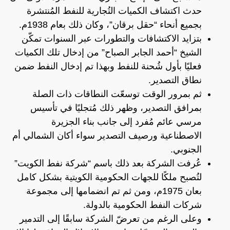
حدث اكتشاف الكميات التُجارية للنفط المُنتشرة
بجميع أنحاء “حقل برقان”، وكان ذلك بعام 1938م.
بتزايد الاكتشافات والتطورات عبر السنوات تمكّن
الشيخ “أحمد الجابر الصباح” من إدخال تلك الكميات
فعليًا بأول شُحنة للنفط وبهذا تم إدخال النفط ضمن
نطاق التصدير.
ثم بمرور الوقت توسعّت النطاقات ذات الصلة
بمرافق التصدير، وظهر ذلك مُتجليًا في تأسيس
مرسي عائم مُفرد إلى جانب بناء الجزيرة
الاصطناعية ورصيف التصدير سواء أكان الشمالي أم
الجنوبي.
عُرفت الشركة بعد ذلك باسم “شركة نفط الكويت”
لتُصبح ملكًا للجهات الحكومية الكويتية بشكل كامل
بعان 1975م، ومن ثم تم انضمامها إلى مجموعة
شركات النفط الحكومية بالدولة.
وعلى الرغم من تعرضّ الشركة سابقًا إلى التدمير