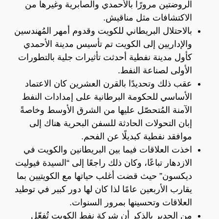
الروضتين مرورًا بالأحمدي والصابرية وغيرها من
الاكتشافات مثل مناقيش.
بالاحتلال البريطاني للكويت وقدوم أمهر المُهندسين
والإداريين إلى الكويت تم تأسيس مدينة الأحمدي
كأول مدينة نفطية أحدثت تأثيرات جلية بالتطورات
الأولى لصناعة النفط.
عقب ذلك وتحديدًا بالقرن العشرين كان الاعتماد
الأساسي للحكومة البرطانية على إمدادات النفط
الآمنة المُتحصّل عليها من الشرق الأوسط وخاصةً
إبان التحولات الحادثة للسفن البحرية هناك إلى
موافقد نفطية كبديلًا عن الفحم.
اخذت العلاقات فيما بين البريطانين والكويت في
الازدهار تباعًا، وكان ذلك راجعًا إلى “السيدة فيوليت
ديكسون” حيث قضت أغلب حياتها مع الكويتيين بما
يقارب الأربعين عامًا لذا كان لها دور كبير في توطيد
العلاقات وتحسينها بمرور السنوات.
من الجدير بالذكر أن شركة نفط الكويت تُفعّل