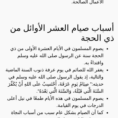
الأعمال الصالحة.
أسباب صيام العشر الأوائل من
ذي الحجة
يصوم المسلمون في الأيام العشرة الأولى من ذي
الحجة سنة عن الرسول صلى الله عليه وسلم
واقتداءً به.
يغفر الله للصائم في يوم عرفة ذنوب السنة الماضية
والتالية، إذ يقول الرسول صلى الله عليه وسلم في
حديثه:” صِيَامُ يَومِ عَرَفَةَ، أَحْتَسِبُ علَى اللهِ أَنْ يُكَفِّرَ
السَّنَةَ الَّتي قَبْلَهُ، وَالسَّنَةَ الَّتي بَعْدَهُ”.
يصوم المسلمون في هذه الأيام طمعًا في نيل أعلى
الدرجات في يوم القيامة.
كما أن الصيام بشكل عام سبب من أسباب النجاة