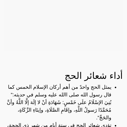
أداء شعائر الحج
يمثل الحج واحدً من أهم أركان الإسلام الخمس كما
قال رسول الله صلى االله عليه وسلم في حديثه:”
بُنِيَ الإسْلَامُ علَى خَمْسٍ: شَهَادَةِ أنْ لا إلَهَ إلَّا اللَّهُ وأنَّ
مُحَمَّدًا رَسولُ اللَّهِ، وإقَامِ الصَّلَاةِ، وإيتَاءِ الزَّكَاةِ،
والحَجِّ”.
تؤدى شعائر الحج في ستة أيام من شهر ذي الحجة،