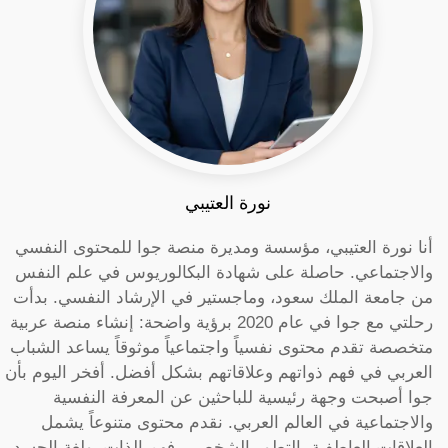
نورة العتيبي
أنا نورة العتيبي، مؤسسة ومديرة منصة جوا للمحتوى النفسي
والاجتماعي. حاصلة على شهادة البكالوريوس في علم النفس
من جامعة الملك سعود، وماجستير في الإرشاد النفسي. بدأت
رحلتي مع جوا في عام 2020 برؤية واضحة: إنشاء منصة عربية
متخصصة تقدم محتوى نفسياً واجتماعياً موثوقاً يساعد الشباب
العربي في فهم ذواتهم وعلاقاتهم بشكل أفضل. أفخر اليوم بأن
جوا أصبحت وجهة رئيسية للباحثين عن المعرفة النفسية
والاجتماعية في العالم العربي. نقدم محتوى متنوعاً يشمل
العلاقات العاطفية، التطور الشخصي، فهم الذات، ولغة الجسد.