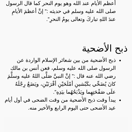
أعظم الأيام عند الله وهو يوم النحر كما قال الرسول
صلى الله عليه وسلم في حديثه :” إنَّ أعظمَ الأيامِ
عندَ اللهِ تباركَ وتعالى يومُ النحرِ”.
ذبح الأضحية
ذبح الأضحية من بين شعائر الإسلام الواردة عن
الرسول صلى الله عليه وسلم، فعن أنس بن مالك
رضي الله عنه قال :” إنَّ النبيَّ صَلَّى اللهُ عليه وسلَّمَ
كانَ يُضَحِّي بكَبْشينِ أمْلَحَيْنِ أقْرَنَيْنِ، ويَضَعُ رِجْلَهُ
علَى صَفْحَتِهِما ويَذْبَحُهُما بيَدِهِ”.
يبدأ وقت ذبح الأضحية من وقت الضحى في أول أيام
عيد الأضحى حتى اليوم الرابع والأخير منه.