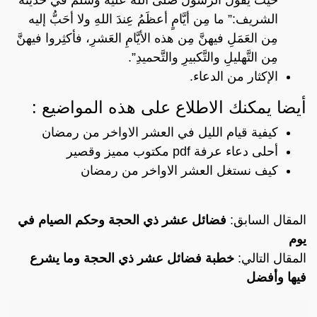
الشريف:” ما مِن أيَّامٍ أعظَمُ عِندَ اللهِ ولا أحَبُّ إليه
مِن العَمَلِ فيهنَّ مِن هذه الأيَّامِ العَشرِ، فأكثِروا فيهنَّ
مِن التَّهليلِ والتَّكبيرِ والتَّحميدِ”.
الإكثار من الدعاء.
أيضا يمكنك الاطلاع على هذه المواضيع :
كيفية قيام الليل في العشر الاواخر من رمضان
أحلى دعاء عرفة pdf مكتوب مميز وقصير
كيف نستغل العشر الاواخر من رمضان
المقال السابق:
فضائل عشر ذي الحجة وحكم الصيام في
يوم
المقال التالي:
خطبة فضائل عشر ذي الحجة وما يشرع
فيها وأفضل