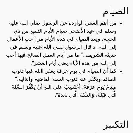
الصيام
من أهم السنن الواردة عن الرسول صلى الله عليه
وسلم في عيد الأضحى صيام الأيام التسع من ذي
الحجة، ويعد الصيام في هذه الأيام من أحب الأعمال
إلى الله، إذ قال الرسول صلى الله عليه وسلم في
حديثه الشريف :” ما من أيام العمل الصالح فيها أحب
إلى الله من هذه الأيام يعني أيام العشر”.
كما أن الصيام في يوم عرفة يغفر االله فيها ذنوب
الصائم ويكفر عنه ذنوب السنة الماضية والتالية:”
صِيَامُ يَومِ عَرَفَةَ، أَحْتَسِبُ علَى اللهِ أَنْ يُكَفِّرَ السَّنَةَ
الَّتي قَبْلَهُ، وَالسَّنَةَ الَّتي بَعْدَهُ”.
التكبير