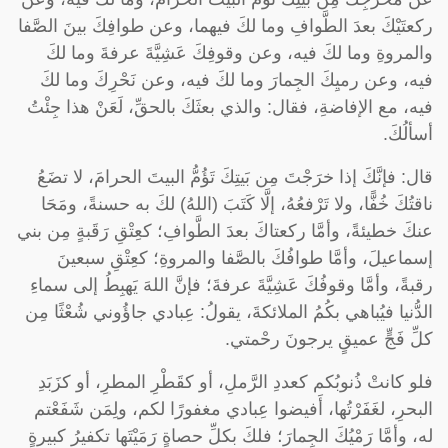
ركعتَيْكَ بعدَ الطَّوافِ وما لكَ فيهما، وعن طوافِكَ بينَ الصَّفا
والمروةِ وما لكَ فيه، وعن وقوفِكَ عَشِيَّةَ عرفةَ وما لكَ
فيه، وعن رميِكَ الجِمارَ وما لكَ فيه، وعن نَحْرِكَ وما لكَ
فيه، مع الإفاضةِ، فقال: والذي بعثَكَ بالحقِّ، لَعَنْ هذا جِئْتُ
أسألُكَ.
قال: فإنَّكَ إذا خرَجْتَ مِن بَيتِكَ تَؤُمُّ البيتَ الحرامَ، لا تضَعُ
ناقتُكَ خُفًّا، ولا تَرْفعُهُ، إلَّا كَتَبَ (اللهُ) لكَ به حسنةً، ومَحَا
عنكَ خطيئةً، وأمَّا ركعتاكَ بعدَ الطَّوافِ؛ كعِتْقِ رَقَبةٍ مِن بني
إسماعيلَ، وأمَّا طوافُكَ بالصَّفا والمروةِ؛ كعِتْقِ سبعينَ
رقبةً، وأمَّا وقوفُكَ عَشِيَّةَ عرفةَ؛ فإنَّ اللهَ يَهبِطُ إلى سماءِ
الدُّنيا فيُباهي بكُمُ الملائكةَ، يقولُ: عِبادي جاؤُوني شُعْثًا مِن
كلِّ فَجٍّ عميقٍ يرجونَ رحْمتي.
فلو كانتْ ذُنوبُكم كعددِ الرَّملِ، أو كقَطْرِ المطرِ، أو كزَبَدِ
البحرِ، لغَفَرْتُها، أَفيضوا عِبادي مغفورًا لكم، ولِمَن شَفَعْتم
له، وأمَّا رَمْيُكَ الجِمارَ؛ فلكَ بكلِّ حصاةٍ رَمَيْتَها تكفيرُ كبيرةٍ