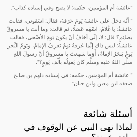
“عائشة أم المؤمنين، حكمه: لا يصح وفي إسناده كذاب”.
” أنَّه دخَلَ على عائشةَ يَومَ عَرَفةَ، فقال: اسْقوني، فقالت
عائشةُ: يا غُلامُ، اسْقِه عَسَلًا، ثم قالت: وما أنتَ يا مسروقُ
بصائِمٍ؟ قال: لا، إنِّي أخافُ أنْ يكونَ يَومَ الأضْحى، فقالت
عائشةُ: ليس ذاك إنَّما عَرَفةُ يَومُ يَعرِفُ الإمامُ، ويَومُ النَّحرِ
يَومُ يَنحَرُ الإمامُ، أَوَما سَمِعتَ يا مسروقُ أنَّ رسولَ اللهِ
صلَّى اللهُ عليه وسلَّم كان يَعدِلُه بأَلْفِ يَومٍ؟”.
” عائشة أم المؤمنين، حكمه: في إسناده دلهم بن صالح
ضعفه ابن معين وابن حبان”.
أسئلة شائعة
لماذا نهى النبي عن الوقوف في