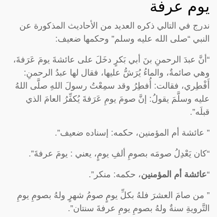
يوم عرفة
ندرج في التالي ذكره العديد من الأحاديث المذكورة عن
النبي “صلى الله عليه وسلم” وحكمها ضعيف:
“أنَّ عبدَ الرحمنِ بنَ أبي بَكرٍ دخَلَ على عائشةَ يومَ عَرَفةَ،
وهي صائمةٌ، والماءُ يُرَشُّ عليها، فقال لها عبدُ الرحمنِ:
أَفْطِري، فقالت: أُفطِرُ وقد سمِعْتُ رسولَ اللهِ صلَّى اللهُ
عليه وسلَّمَ يقولُ: إنَّ صومَ يومِ عَرَفةَ يُكفِّرُ العامَ الذي
قبلَه”.
” عائشة أم المؤمنين، حكمه: إسناده ضعيف”.
“كان يَعْدِلُ صومَه بصومِ ألفِ يومٍ، يعني : يومَ عرفةَ”.
“
عائشة أم المؤمنين
، حكمه: منكر”.
” من صامَ العشرَ فلهُ بكلِّ يومٍ صومُ شهرٍ ولهُ بصومِ يومِ
التَّرويةِ سنةٌ ولهُ بصومِ يومِ عرفةَ سنتان”.