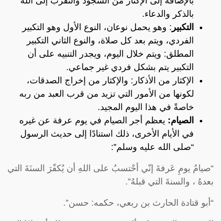
بالإضافة إلى الإكثار من السجود والتقرب إلى الله
بالذكر والدعاء.
التكبير
: وهو يحمل نوعان، النوع الأول وهو التكبير
الفردي، ويتم بعد كل صلاة، والنوع الثاني التكبير
المطلق: ويتم خلال اليوم، ويجدر التنبيه على أن
التكبير يتم بشكل فردي غير جماعي.
الإكثار من الأذكار: والإكثار من إخراج الصدقات،
لكونها من الأمور التي تزيد من قرب العبد من ربه
خاصةً في هذا اليوم المجيد.
الصيام:
يعظم أجر الصيام في يوم عرفة عن غيره
في الأيام الأخرى، ذلك استنادًا إلى حديث الرسول
“صلى الله عليه وسلم”:
“صيامُ يومِ عَرفةَ إنّي أحْتسبُ على اللهِ أن يُكفّرَ السنَةَ التي
بعدهُ ، والسنةَ التي قبلهُ”.
“أبو قتادة الحارث بن ربعي، حكمه: حسن”.