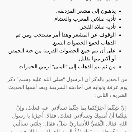
يذهبون إلى مشعر المزدلفة.
تأدية صلاتي المغرب والعشاء.
تأدية صلاة الفجر.
الوقوف عن المشعر وهذا أمر مستحب ومن ثم
الذهاب لجمع الحصوات السبع.
على أن يتم جمع الحصوات القريبة من حبة الحمص
أو أكبر منها بقليل.
من ثم يتم الذهاب إلى “المنى” لرمي الجمرات.
من الجدير بالذكر أن الرسول “صلى الله عليه وسلم” ذكر
يوم عرفة وثوابه في أحاديثه الشريفة ويعد أهمها الحديث
الشريف التالي:
“إنْ شِئْتُما أخبَرْتُكما بما جِئْتُما تسألاني عنه فعلْتُ، وإنْ
شِئْتُما أنْ أُمْسِكَ وتسألاني فعلْتُ، فقالا: أَخبِرْنا يا رسولَ
اللهِ، فقال الثَّقَفيُّ للأنصاريِّ: سَلْ، فقال: جِئْتَني تسألُني
عن مَخْرَجِكَ مِن بَيتِكَ تَؤُمُّ البيتَ الحرامَ، وما لكَ فيه، وعن