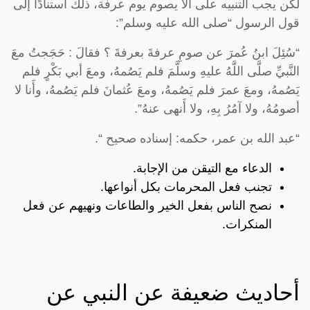
لكن يجب التنبيه على ألا يصوم يوم عرفة، ذلك أستنادًا إلى
قول الرسول “صلى الله عليه وسلم”:
“سُئِلَ ابنُ عُمرَ عن صومِ عرفةَ بعرفةَ ؟ فقالَ : حَجَجتُ معَ
النَّبيِّ صلَّى اللَّهُ عليهِ وسلَّمَ فلم يَصُمهُ، ومعَ أبي بَكْرٍ فلم
يَصُمهُ، ومعَ عمرَ فلم يَصُمهُ، ومعَ عُثمانَ فلم يَصُمهُ، وأَنا لا
أصومُهُ، ولا آمُرُ بِهِ، ولا أَنهى عنهُ”.
“عبد الله بن عمر، حكمه: إسناده صحيح “.
الدعاء مع التيقن من الإجابة.
تجنب فعل المحرمات بكل أنواعها.
نصح الناس بفعل الخير والطاعات ونهيهم عن فعل
المنكرات.
أحاديث ضعيفة عن النبي عن