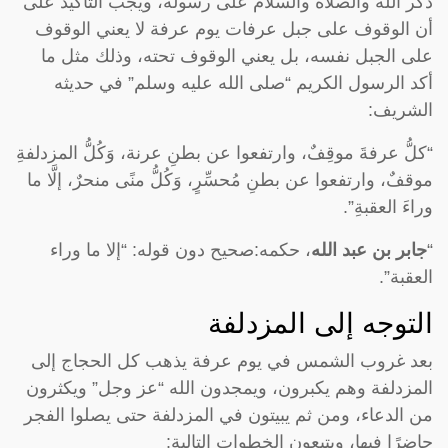
ذكر الله والصلاة والسلام على رسوله، ويجب التأكيد على
أن الوقوف على جبل عرفات يوم عرفة لا يعني الوقوف
على الجبل نفسه، بل يعني الوقوف تحته، وذلك مثل ما
أكد الرسول الكريم “صلى الله عليه وسلم” في حديثه
الشريف:
“كلُّ عرفةَ موقِفٌ، وارتفعوا عن بطنِ عرنة، وَكُلُّ المزدلفةِ
موقفٌ، وارتفعوا عن بطنِ مُحسِّرٍ، وَكُلُّ منًى منحرٌ، إلَّا ما
وراءَ العقبةِ”.
“
جابر بن عبد الله
، حكمه:صحيح دون قوله: “إلا ما وراء
العقبة”.
التوجه إلى المزدلفة
بعد غروب الشمس في يوم عرفة يذهب كل الحجاج إلى
المزدلفة وهم يكبرون، ويمجدون الله “عز وجل” ويكثرون
من الدعاء، ومن ثم يبيتون في المزدلفة حتى يصلوا الفجر
حاضرًا فيها، ويتبعون الخطوات التالية: