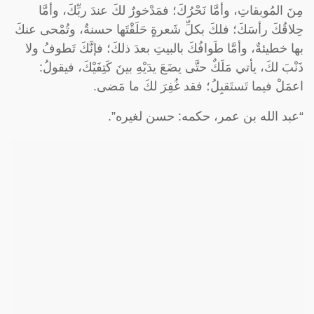
مِنَ المُوبقاتِ، وأمَّا نَحْرُكَ؛ فمَدْخورٌ لكَ عندَ ربِّكَ، وأمَّا
حِلاقُكَ رأسَكَ؛ فلكَ بكلِّ شَعرةٍ حَلَقْتَها حسنةٌ، وتُمْحى عنكَ
بها خطيئةٌ، وأمَّا طَوافُكَ بالبيتِ بعدَ ذلكَ؛ فإنَّكَ تَطوفُ ولا
ذَنْبَ لكَ، يأتي مَلَكٌ حتَّى يضَعَ يدَيْهِ بينَ كَتِفَيْكَ، فيقولُ:
اعمَلْ فيما تَستَقبِلُ؛ فقد غُفِرَ لكَ ما مَضى.
“عبد الله بن عمر، حكمه: حسن لغيره”.