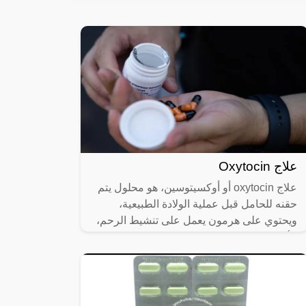
علاج Oxytocin
علاج oxytocin أو أوكسيتوسين، هو محلول يتم
حقنه للحامل قبل عملية الولادة الطبيعية،
ويحتوي على هرمون يعمل على تنشيط الرحم،
الأمر الذي يسبب انقباضات متتالية فيه،