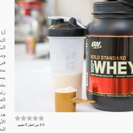
أنا
الن
الب
وما
متخ
يسا
بشك
رئي
الع
الع
هدف
الأ
0
5
من اصل
0
تقييم.
الح