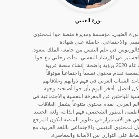
نورة العتيبي
 نورة العتيبي، مؤسسة ومديرة منصة جوا للمحتوى
فسي والاجتماعي. حاصلة على شهادة
كالوريوس في علم النفس من جامعة الملك سعود،
جستير في الإرشاد النفسي. بدأت رحلتي مع جوا
في عام 2020 برؤية واضحة: إنشاء منصة عربية
صصة تقدم محتوى نفسياً واجتماعياً موثوقاً
عد الشباب العربي في فهم ذواتهم وعلاقاتهم
ل أفضل. أفخر اليوم بأن جوا أصبحت وجهة
سية للباحثين عن المعرفة النفسية والاجتماعية في
الم العربي. نقدم محتوى متنوعاً يشمل العلاقات
اطفية، التطور الشخصي، فهم الذات، ولغة الجسد.
ي هو الاستمرار في تطوير المنصة لتكون المرجع
ول للمحتوى النفسي والاجتماعي باللغة العربية، مع
فاظ على التوازن بين الأصالة والمعاصرة.