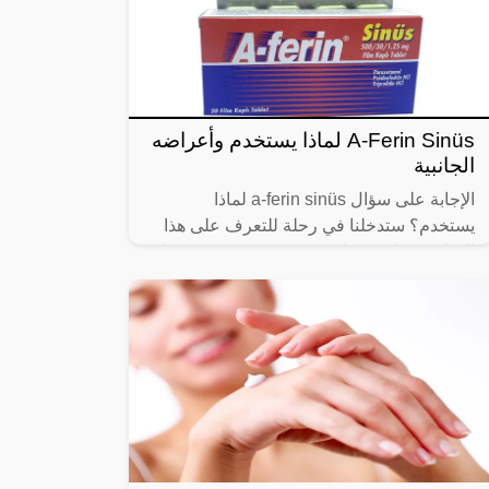
A-Ferin Sinüs لماذا يستخدم وأعراضه
الجانبية
الإجابة على سؤال a-ferin sinüs لماذا
يستخدم؟ ستدخلنا في رحلة للتعرف على هذا
الدواء، فدواء فينيرام سينوس يستخدم في علاج
حالات تضخم البروستاتا للرجال، كما يتم