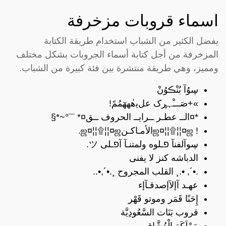
اسماء قروبات مزخرفة
يفضل الكثير من الشباب استخدام طريقة الكتابة
المزخرفة من أجل كتابة أسماء الجروبات بشكل مختلف
ومميز، وهي طريقة منتشرة بين فئة كبيرة من الشباب.
ڛوُآ بُنْڪوُنْ
»+صَـــْہڕک علﯾ̍ھھھٓمُمً!
*¤الــ عطـر ــرايــ الحروف ــق¤* ¨¨°~*§
! ஜ¤¦¦۩¦¦¤ஜالأمـاكـنஜ¤¦¦۩¦¦¤ஜ.
ڛوآلفنآ פـلوه ولمتنـآ آפـلى ツ.
الدباشه كنز لا يفنى
.•´, •.¸ القلب المجروح ¸.•´,•..
عهـد آإلآإصدقـآإء
إِحَنًا قَمَر وموتو قَهْر
قروب بَنَات السَّعُودِيَّة
مَمْلَكَة الْعُشَّاق