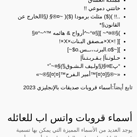
خانتني دموعي !!
..!! )($) مثلث برمودا ($)( ~
¤®§ (
§االخارج عن
القانون§*
)§®¤*~ ][§¤°~^أرواح & هائمه ™^~°¤§
][ !×X×مـصفق البـنات×X×!
][~$o.البرنـ،،،ــس.o$~]
حـلوتـنآإ بـقـربـتـنآإ
°پE
¤§(
§ولـيف الـشـوق§
)§¤
~ˆ°
«~®§[¤¦¤]™أمير الـفرح™[¤¦¤]§®~»
تابع أيضاً:
أسماء قروبات صديقات بالإنجليزي 2023
أسماء قروبات واتس اب للعائله
يوجد العديد من الأسماء المميزة التي يمكن بها تسمية