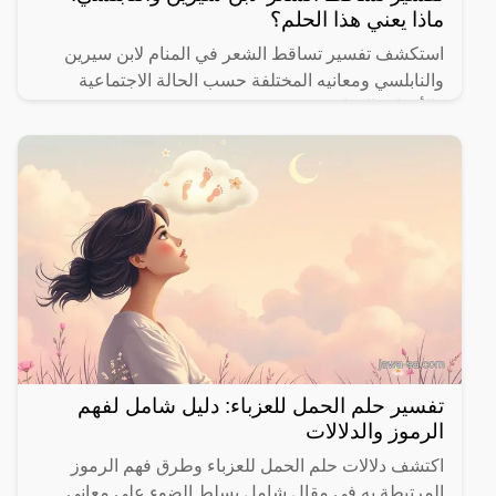
ماذا يعني هذا الحلم؟
استكشف تفسير تساقط الشعر في المنام لابن سيرين
والنابلسي ومعانيه المختلفة حسب الحالة الاجتماعية
والأحداث الحياتية.
تفسير حلم الحمل للعزباء: دليل شامل لفهم
الرموز والدلالات
اكتشف دلالات حلم الحمل للعزباء وطرق فهم الرموز
المرتبطة به في مقال شامل يسلط الضوء على معاني