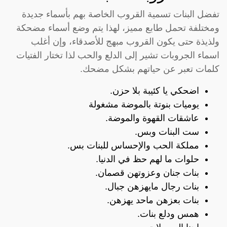
تفضل البنات تسمية القروب الخاصة بهم بأسماء جديدة
ومختلفة تحمل طابع مميز، لهذا يتم وضع أسماء مضحكة
ولذيذة حتى يكون القروب مبهج للأصدقاء، وإن أغلب
اسماء الجروبات تشير إلى الدلع والحب لذا تختار الفتيات
كلمات تعبر عن حياتهم بشكل مضحك.
اضحكي يا كئيبة بلا حزن.
يوميات بنوتة بالموضة مشغولة
عاشقات القهوة والموضة.
ست البنات وبس.
مملكة الحب والإحساس للبنات بس.
حلوات ما لهم حظ في الدنيا.
بنات جنان وعزوتهن قصمان.
بنات رجال مايهزهن جبال.
بنات بعزهن ماحد يهزهن.
همس ودلع بنات.