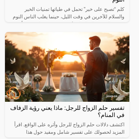
كلم “تصبح على خير” تحمل في طياتها تمنيات الخير
والسلام للآخرين في وقت الليل، حينما يغلب الناس النوم
وتسود الهدوء. تلك العبارة تُعبر عن رغبة صادقة في أن
يكون
تفسير حلم الزواج للرجل: ماذا يعني رؤية الزفاف
في المنام؟
اكتشف دلالات حلم الزواج للرجل وأثره على الواقع. اقرأ
المزيد لحصولك على تفسير شامل ومفيد حول هذا