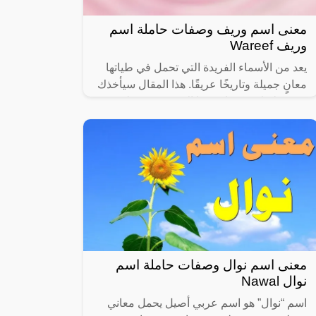
معنى اسم وريف وصفات حاملة اسم
وريف Wareef
يعد من الأسماء الفريدة التي تحمل في طياتها
معانٍ جميلة وتاريخًا عريقًا. هذا المقال سيأخذك
في رحلة لاستكشاف هذا الاسم من مختلف
الزوايا، بدءًا من أصله ومعناه في
معنى اسم نوال وصفات حاملة اسم
نوال Nawal
اسم “نوال” هو اسم عربي أصيل يحمل معاني