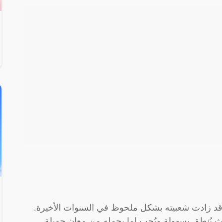
 وقد زادت شعبيته بشكل ملحوظ في السنوات الأخيرة.
ث يُنطق بسهولة ويُحب لما يحمله من معانٍ جميلة.