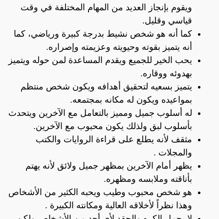
ويقوم بإنجاز العديد من المهام المختلفة في وقت
قياسي وقليل.
كما أنه هو شخص نشيط بدرجة كبيرة ورياضي، كما
أنه يتميز بقوته وحيويته وعزيمته وإصراره.
يحب الخير للجميع ويقدم المساعدة لمن حوله ويتميز
بهدوئه ووقاره.
يتميز بسعيه لتحقيق أهدافه ويكون شخص منتظم
بمواعيده ويكون له مكانه بمجتمعه.
له أسلوب جميل ومميز بالتعامل مع الآخرين ويتحدث
بأسلوب لبق ولذلك يكون محبوب مع الآخرين.
مثقف لأنه يطلع على قراءة الروايات والكتب
والمجلات .
يظهر أمام الآخرين بمظهر جميل ولائق لأنه يهتم
بأناقته وملابسه ومظهره.
هو شخص محبوب وطيب ويحبه الكثير من الأشخاص
وهذا نظراً لأخلاقه العالية ومكانته الكبيرة .
لا يحمل الكره والحقد لأي أحد من الأشخاص ولكن