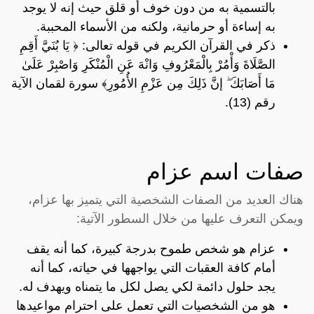
بالتسمية به من دون خوف أو قلق حيث إنه لا يوجد
به إساءة أو حرمانية، ولكنه من الأسماء المحببة.
ذكر في القرآن الكريم في قوله تعالى: ﴿ يَا بُنَيَّ أَقِمِ
الصَّلَاةَ وَأْمُرْ بِالْمَعْرُوفِ وَانْهَ عَنِ الْمُنْكَرِ وَاصْبِرْ عَلَىٰ
مَا أَصَابَكَ ۖ إنَّ ذَلِكَ مِن عَزْمِ الأُمُورِ﴾ سورة لقمان الآية
رقم (13).
صفات اسم عزام
هناك العديد من الصفات الشخصية التي يتميز بها عزام،
ويمكن التعرف عليها من خلال السطور الآتية:
عزام هو شخص طموح بدرجة كبيرة، كما أنه يقف
أمام كافة العقبات التي يواجهها في حياته، كما أنه
يجد حلول دائمة لكي يصل لكل ما يتمناه ويهدف له.
هو من الشخصيات التي تعمل على احترام مواعيدها