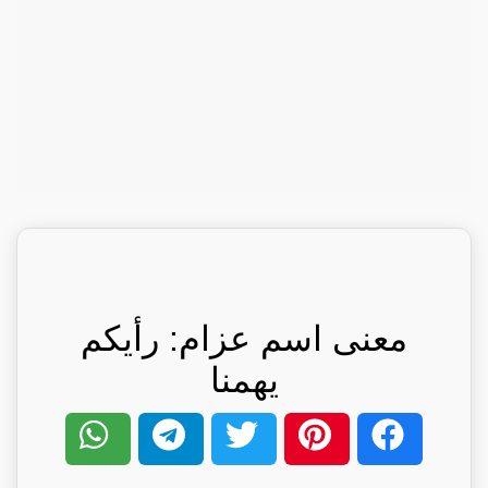
معنى اسم عزام: رأيكم
يهمنا