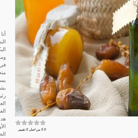
أنا
الن
الب
وما
متخ
يسا
بشك
رئي
الع
الع
هدف
الأ
0
5
من اصل
0
تقييم.
الح