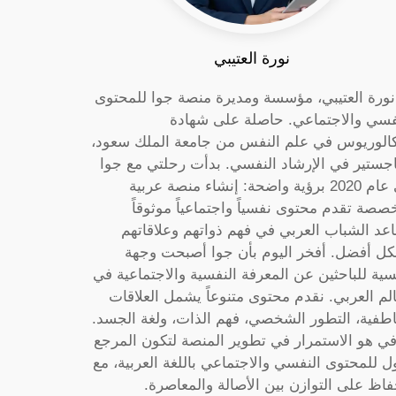
نورة العتيبي
 نورة العتيبي، مؤسسة ومديرة منصة جوا للمحتوى
فسي والاجتماعي. حاصلة على شهادة
كالوريوس في علم النفس من جامعة الملك سعود،
جستير في الإرشاد النفسي. بدأت رحلتي مع جوا
في عام 2020 برؤية واضحة: إنشاء منصة عربية
صصة تقدم محتوى نفسياً واجتماعياً موثوقاً
عد الشباب العربي في فهم ذواتهم وعلاقاتهم
ل أفضل. أفخر اليوم بأن جوا أصبحت وجهة
سية للباحثين عن المعرفة النفسية والاجتماعية في
الم العربي. نقدم محتوى متنوعاً يشمل العلاقات
اطفية، التطور الشخصي، فهم الذات، ولغة الجسد.
ي هو الاستمرار في تطوير المنصة لتكون المرجع
ول للمحتوى النفسي والاجتماعي باللغة العربية، مع
فاظ على التوازن بين الأصالة والمعاصرة.