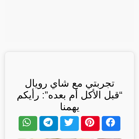
تجربتي مع شاي رويال
“قبل الأكل أم بعده”: رأيكم
يهمنا