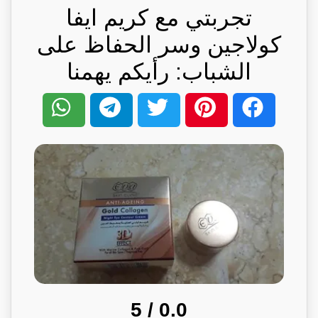
تجربتي مع كريم ايفا
كولاجين وسر الحفاظ على
الشباب: رأيكم يهمنا
/ 5
0.0