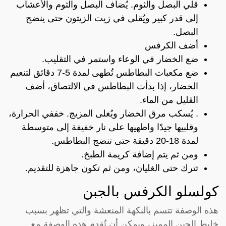
قلي البصل والثوم. يُضاف البصل والثوم والأعشاب
إلى قدر كبير ويُقلى في زيت الزيتون حتى ينضج
البصل.
أضف الكرفس
ضع الخضار في الوعاء واستمر في التقليب.
ضع مكعبات البطاطس تُطهى لمدة 5-7 دقائق لتنعيم
الخضار، إذا بدأت البطاطس في الالتصاق، أضف
القليل من الماء.
. يُسكب مرق الخضار ويُغلى المزيج. خففي الحرارة،
وقلبيها جيدًا واطهيها على نار خفيفة إلى متوسطة
لمدة 18-20 دقيقة حتى تنضج البطاطس.
ومن ثم يتم إضافة كريمة الطبخ.
تترك حتى الغليان، ومن ثم تكون جاهزة للتقديم.
كولسلو الكرفس بالجبن
هذه الوصفة تتسم بالنكهة المنعشة والتي تظهر بسبب
خليط الجبن المميز، ويمكن أن تُقدم هذه الوصفة مع