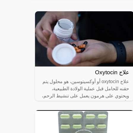
علاج Oxytocin
علاج oxytocin أو أوكسيتوسين، هو محلول يتم
حقنه للحامل قبل عملية الولادة الطبيعية،
ويحتوي على هرمون يعمل على تنشيط الرحم،
الأمر الذي يسبب انقباضات متتالية فيه،