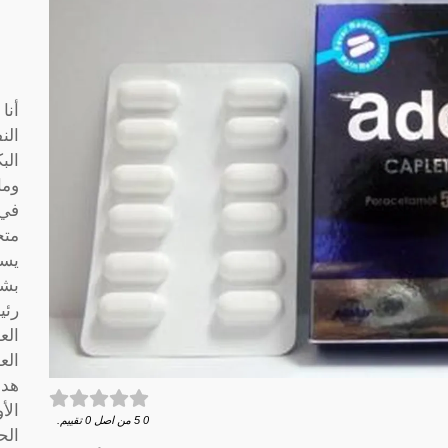
أنا
الن
الب
وما
متخ
يسا
بشك
رئي
الع
الع
هدف
الأ
0
5
من اصل
0
تقييم.
الح