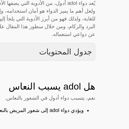
يُعد دواء adol أدول، من الأدوية التي 
ولعل أهم ما يميز الدواء هو أمان استخدامه، وإ
للغاية، ولذلك فهو من أبرز الأدوية التي يلجأ 
البرد والزكام، ومن خلال سطور هذا المقال عل
عن دواعي استعماله.
جدول المحتويات
هل adol يسبب النعاس
نعم، يتسبب دواء أدول في الشعور بالنعاس.
ويؤدي دواء adol إلى شعور المريض بالنعاس، في حال زيادة الجرعة عن المُقرر له.