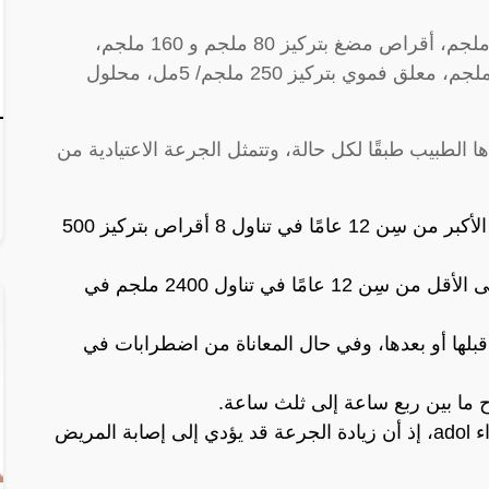
يتوفر دواء أدول على هيئة أقراص بتركيز 500 ملجم، أقراص مضغ بتركيز 80 ملجم و 160 ملجم،
تحاميل بتركيز 125 ملجم و 250 ملجم و 500 ملجم، معلق فموي بتركيز 250 ملجم/ 5مل، محلول
اء adol، هي التي يحددها الطبيب طبقًا لكل حالة، وتتمثل الجرعة الاعتيادية من
جرعة أدول للكبار: تتمثل جرعة المرضى الأكبر من سِن 12 عامًا في تناول 8 أقراص بتركيز 500
جرعة أدول للأطفال: تتمثل جرعة المرضى الأقل من سِن 12 عامًا في تناول 2400 ملجم في
قبلها أو بعدها، وفي حال المعاناة من اضطرابات في
وح ما بين ربع ساعة إلى ثلث ساعة.
لا بد من الالتزام بالجرعة المُقررة من دواء adol، إذ أن زيادة الجرعة قد يؤدي إلى إصابة المريض