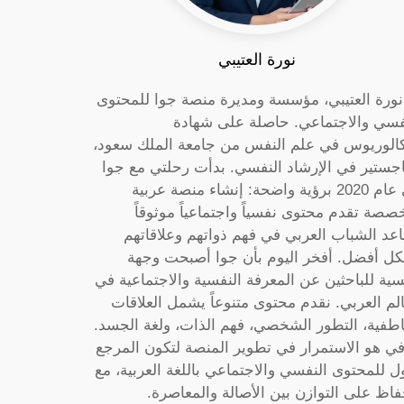
نورة العتيبي
 نورة العتيبي، مؤسسة ومديرة منصة جوا للمحتوى
فسي والاجتماعي. حاصلة على شهادة
كالوريوس في علم النفس من جامعة الملك سعود،
جستير في الإرشاد النفسي. بدأت رحلتي مع جوا
في عام 2020 برؤية واضحة: إنشاء منصة عربية
صصة تقدم محتوى نفسياً واجتماعياً موثوقاً
عد الشباب العربي في فهم ذواتهم وعلاقاتهم
ل أفضل. أفخر اليوم بأن جوا أصبحت وجهة
سية للباحثين عن المعرفة النفسية والاجتماعية في
الم العربي. نقدم محتوى متنوعاً يشمل العلاقات
اطفية، التطور الشخصي، فهم الذات، ولغة الجسد.
ي هو الاستمرار في تطوير المنصة لتكون المرجع
ول للمحتوى النفسي والاجتماعي باللغة العربية، مع
فاظ على التوازن بين الأصالة والمعاصرة.