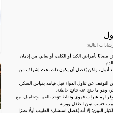
ول
 مصابًا بأمراض الكبد أو الكلى، أو يعاني من إدمان
لدم.
ء أدول، ولكن يُفضل أن يكون ذلك تحت إشراف من
 التوقف عن تناول الدواء قبل قيامه بقياس السكر،
، وهو ما ينتج عنه نتائج خاطئة.
توفر لهم شراب فموي ونقاط تؤخذ بالفم، وتحاميل، مع
لطبيب حسب سِن الطفل ووزنه.
ى الرغم من أمان استخدام دواء adol لكبار السِن؛ إلا أنه يُفضل استشارة الطبيب أولًا نظرًا