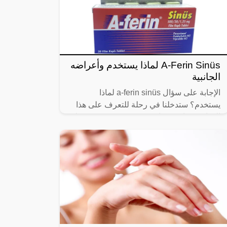
A-Ferin Sinüs لماذا يستخدم وأعراضه
الجانبية
الإجابة على سؤال a-ferin sinüs لماذا
يستخدم؟ ستدخلنا في رحلة للتعرف على هذا
الدواء، فدواء فينيرام سينوس يستخدم في علاج
حالات تضخم البروستاتا للرجال، كما يتم