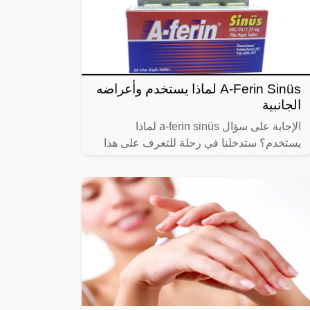
A-Ferin Sinüs لماذا يستخدم وأعراضه
الجانبية
الإجابة على سؤال a-ferin sinüs لماذا
يستخدم؟ ستدخلنا في رحلة للتعرف على هذا
الدواء، فدواء فينيرام سينوس يستخدم في علاج
حالات تضخم البروستاتا للرجال، كما يتم