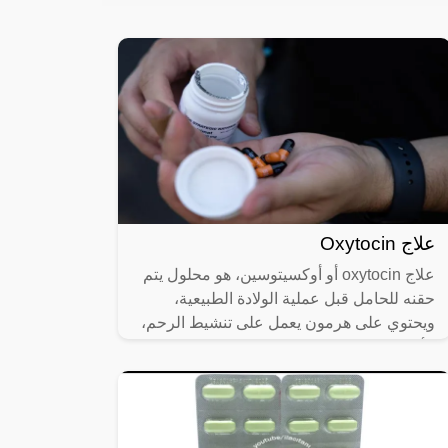
علاج Oxytocin
علاج oxytocin أو أوكسيتوسين، هو محلول يتم
حقنه للحامل قبل عملية الولادة الطبيعية،
ويحتوي على هرمون يعمل على تنشيط الرحم،
الأمر الذي يسبب انقباضات متتالية فيه،