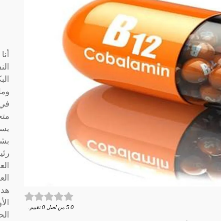
أنا
الن
الب
وما
متخ
يسا
بشك
رئي
الع
الع
هدف
الأ
0
5
من اصل
0
تقييم.
الح