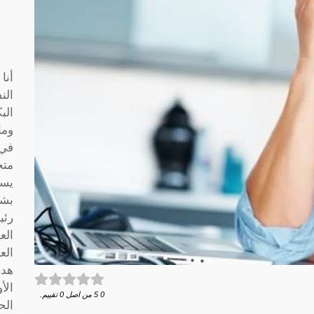
أنا
الن
الب
وما
متخ
يسا
بشك
رئي
الع
الع
هدف
الأ
0
5
من اصل
0
تقييم.
الح