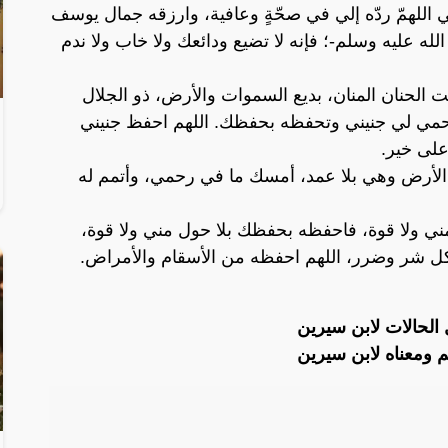
اللهمّ ردّه إلي في صحّةٍ وعافية، وارزقه جمال يوسف
له عليه وسلم-؛ فإنه لا تضيع ودائعك ولا خاب ولا ندم
أنت الحنان المنان، بديع السموات والأرض، ذو الجلال
 تحمي لي جنيني وتحفظه بحفظك. اللهم احفظ جنيني
على خير.
 الأرض وهي بلا عمد، أمسك ما في رحمي، وأتمم له
ني ولا قوة، فاحفظه بحفظك بلا حول مني ولا قوة،
ل شر وضرر، اللهم احفظه من الأسقام والأمراض.
 الحالات لابن سيرين
 ومعناه لابن سيرين