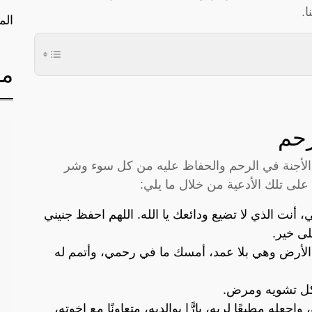
.
الم
مق
رحم
 الأجنة في الرحم والحفاظ عليه من كل سوء وشر
 على تلك الأدعية من خلال ما يلي:
أنت الذي لا تضيع ودائعك يا الله. اللهم احفظ جنيني
لى خير.
الأرض وهي بلا عمد، أمسك ما في رحمي، وأتمم له
 كل تشويه ومرض.
 واجعله مطيعًا لربه، بارًّا بوالديه، متعاونًا مع إخوته،