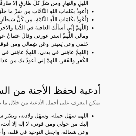
الليلِ والنهارِ ومن شرِّ كلِّ طارقٍ إلا طارق
(أعوذُ بكلماتِ اللهِ التَّامَّاتِ مِن شرِّ ما خلَ
(أَعُوذُ بكَلِمَاتِ اللَّهِ التَّامَّةِ، مِن كُلِّ شيطَانٍ 
(اللَّهمَّ إنِّي أسألُك العافيةَ في الدُّنيا والآ
ومالي اللَّهمَّ استر عورتى وقالَ عثمانُ عو
خَلفي وعن يَميني وعَن شِمالي ومن فَوقي 
(اللهمَّ عافِني في بدني، اللهمَّ عافِني ف
الكُفرِ والفَقرِ، اللهمَّ إني أعوذُ بك من عذابِ 
أدعية لحفظ الأجنة من ا
يمكن التعرف على أجمل الأدعية من خلال ما ي
اللهم سهّل حمله، وسهّل ولادته، ويسّر سب
إليك من حولي ومن قوتي، لا إله إلا أنت،
وعن شماله، واجعل التوحيد في قلبه، وأعنّ