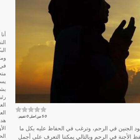
أنا
الن
الب
وما
متخ
يسا
بشك
رئي
الع
الع
0
5
من اصل
0
تقييم.
هدف
ود الجنين في الرحم، وترغب في الحفاظ عليه بكل ما
الأ
الح
ظ الأجنة في الرحم وبالتالي يمكننا التعرف على أجمل