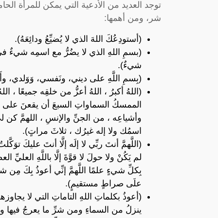
توجد العديد من الأدعية التي يمكن للمرأة الحام
شر، ومن أهمها:
(أستودِعُكَ اللهَ الذي لا يُضيِّعُ ودائِعَهُ).
(بسمِ اللهِ الذي لا يضُرُّ مع اسمِه شيءٌ في 
شيءٌ).
(بِسمِ اللَّهِ على ديني، ونَفسي، وَوَلدي، وأ
(اللهُ أكبرُ ، اللهُ أعزُّ من خلقِه جميعًا ، الل
الممسكُ السماواتِ السبعَ أن يقعنَ على الأر
وأشياعِه ، من الجنِّ والإنسِ ، اللهمَّ كن لي
اسمُك ولا إله غيرُك ، ثلاثَ مراتٍ).
(اللَّهمَّ أنتَ ربِّي لا إلَه إلَّا أنتَ عليكَ توَكَ
لم يَكُنْ ولا حولَ لا قوَّةَ إلَّا باللَّهِ العليِّ ا
بِكلِّ شيءٍ علمًا اللَّهمَّ إنِّي أعوذُ بِكَ مِن ش
علَى صراطٍ مستقيمٍ).
(أعوذُ بكلماتِ اللهِ التاماتِ التي لا يجاوز
ينزلُ من السماءِ ومن شرِّ ما يعرجُ فيها و