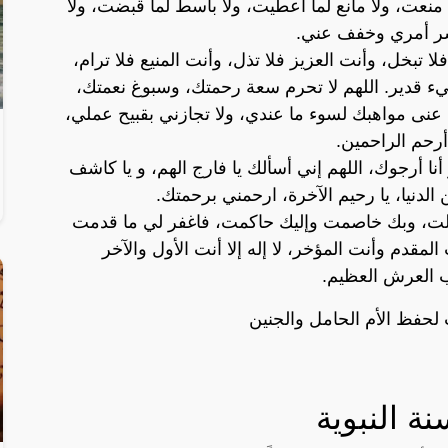
منعت، ولا مانع لما أعطيت، ولا باسط لما قبضت، ولا
سر أمري وخفف عني.
لا تبخل، وأنت العزيز فلا تذل، وأنت المنيع فلا ترام،
ء قدير. اللهم لا تحرم سعة رحمتك، وسبوغ نعمتك،
عنى مواهبك لسوء ما عندي، ولا تجازني بقبيح عملي،
رحم الراحمين.
 أنا أرجوك، اللهم إني أسألك يا فارج الهم، و يا كاشف
لدنيا، يا رحيم الآخرة، ارحمني برحمتك.
لت، وبك خاصمت وإليك حاكمت، فاغفر لي ما قدمت
مقدم وأنت المؤخر، لا إله إلا أنت الأول والآخر
ب العرش العظيم.
لحفظ الأم الحامل والجنين
ة النبوية