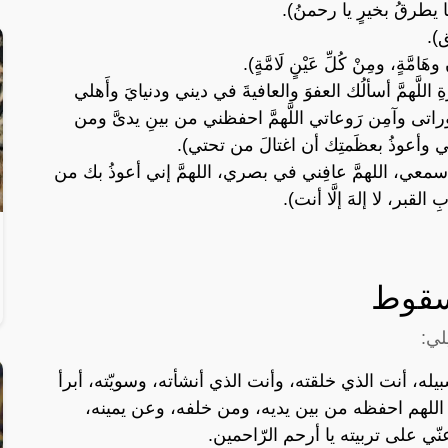
ًا يطرقُ بخيرٍ يا رحمنُ).
ق).
وهَامَّةٍ، ومِنْ كُلِّ عَيْنٍ لَامَّةٍ).
خرةِ اللَّهمَّ أسألُك العفوَ والعافيةَ في ديني ودنيايَ وأَهلي
راتى وآمِن رَوعاتي اللَّهمَّ احفظني من بينِ يدىَّ ومن
وأعوذُ بعظَمتِك أن اغتالَ من تحتي).
ي سمعي، اللهمَّ عافِني في بصري، اللهمَّ إني أعوذُ بك من
القبر، لا إلهَ إلَّا أنت).
لسقوط
لي:
يله، أنت الذي خلقته، وأنت الذي أنشأته، وسويّته، أبرأ
 اللهم احفظه من بين يديه، ومن خلفه، وعن يمينه،
ي على تربيته يا أرحم الرّاحمين.