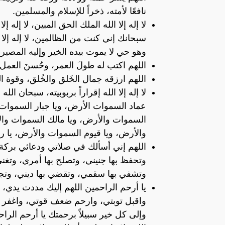
نافعًا لأمته، ذخراً للإسلام والمسلمين.
لا إله إلا الله الملك الحق المبين، لا إله إلا 
سبحانك إني كنت من الظالمين، لا إله إلا
وهو حي لا يموت بيده الخير وإليه المصي
اللهم اكتب له طولَ العمر، وحُسنَ العمل
اللهم ارزقه جمال الخَلق والخُلق، وقوة ال
لا إله إلا الله إقراراً بربوبيته، سبحان ا
عماد السموات الأرض، ويا جبار السموات 
السموات والأرض، ويا مالك السموات وال
والأرض، ويا قيوم السموات والأرض، يا ر
اللهم إني أسألك في صلاتي ودعائي بركة 
وتحفظ بها جنيني، وتصلح بها أمري، وتغ
وتشفي بها سقمي، وتقضي بها ديني، وتجل
يا أرحم الراحمين اللهم إليك مددت يدي
واقبل توبتي، وارحم ضعف قوتي، واغفر خ
وإلى كل خير سبيلاً برحمتك يا أرحم الراح