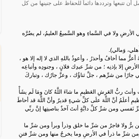
ل أن تتبعها وترددها دائماً للحفاظ على جنينها من كل
الأرضِ ولا في السَّماءِ وهو السَّميعُ العليمُ، لم يضُرَّه
َهلي، وَمالي).
هُ أعزُّ مما أخافُ وأحذرُ ، وأعوذُ باللهِ الذي لا إله إلا هو ،
ضِ إلا بإذنِه ؛ من شرِّ عبدِك فلانٍ ، وجنودِه وأتباعِه
 جارًا من شرِّهم ، جلَّ ثناؤُك ، وعزَّ جارُك ، وتباركَ
ّلتُ وأنتَ ربُّ العَرشِ العَظيمِ ما شاءَ اللَّهُ كانَ ومَا لَم يشَأْ
لعظيمِ أعلَمُ أنَّ اللَّهَ علَى كلِّ شيءٍ قديرٌ وأنَّ اللَّهَ قد أحاطَ
رِّ نَفسي ومن شرِّ كلِّ دابَّةٍ أنتَ آخذٌ بناصيتِها إنَّ ربِّي
هن برٌّ ولا فاجرٌ من شرِّ ما خلق وذرأ وبرأ ومن شرِّ ما
من شرِّ ما ذرأ في الأرضِ وما يخرجُ منها ومن شرِّ فتنِ