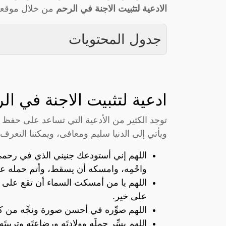
الادعية لتثبيت الاجنة في الرحم
من خلال موقعنا
جدول المحتويات
ادعية لتثبيت الاجنة في ال
توجد الكثير من الأدعية التي تساعد على حفظ
ويأتي إلى الدنيا سليم ومعافى، ويمكننا التعرف
اللهم إني أستودعك جنيني الذي في رحمي، 
واحْمِه، وامسكه أن يسقط، وأتم حمله ع
اللهم يا من أمسكت السماء أن تقع على 
على خير.
اللهم صوِّره في أحسن صورة ونجِّه من
اللهم يسِّر حملَه وولادتَه ورضاعتَه وتربيتَه،