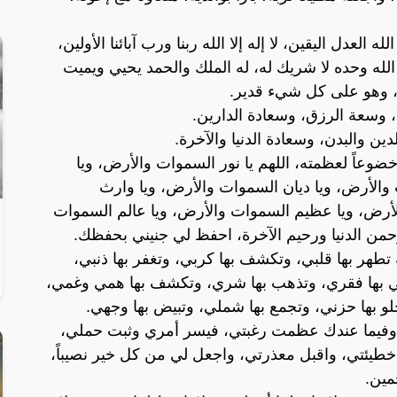
الله العدل اليقين، لا إله إلا الله ربنا ورب آبائنا الأولين،
 الله وحده لا شريك له، له الملك والحمد يحيي ويميت
ر، وهو على كل شيء قدير.
، وسعة الرزق، وسعادة الدارين.
دين والبدن، وسعادة الدنيا والآخرة.
لله خضوعاً لعظمته، اللهم يا نور السموات والأرض، ويا
والأرض، ويا ديان السموات والأرض، ويا وارث
أرض، ويا عظيم السموات والأرض، ويا عالم السموات
حمن الدنيا ورحيم الآخرة، احفظ لي جنيني بحفظك.
تطهر بها قلبي، وتكشف بها كربي، وتغفر بها ذنبي،
ني بها فقري، وتذهب بها شري، وتكشف بها همي وغمي،
و بها حزني، وتجمع بها شملي، وتبيض بها وجهي.
، وفيما عندك عظمت رغبتي، فيسر أمري وثبت حملي،
طيئتي، واقبل معذرتي، واجعل لي من كل خير نصيباً،
مين.