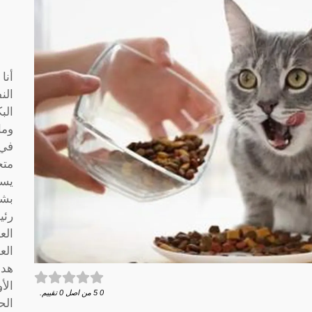
أنا
الن
الب
وما
متخ
يسا
بشك
رئي
الع
الع
هدف
الأ
0
5
من اصل
0
تقييم.
الح