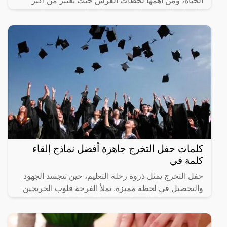
الحياة، ومن أهمها لحظات العرس حيث تعتبر من أكثر
اللحظات المبهجة والتي ويجد بها سعادة وفرح، ويمكن
التعرف على
كلمات حفل التخرج جاهزة أفضل نماذج إلقاء
كلمة في
حفل التخرج يمثل ذروة رحلة التعليم، حين تتجسد الجهود
والتحصيل في لحظة مميزة. تملأ الفرحة قلوب الخريجين
وذويهم، وتتجلى المشاعر من خلال كلمات التهنئة والإلهام.