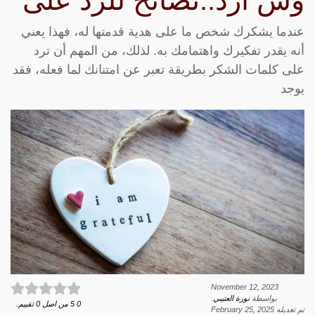
وش ارد..نصائح للرد على
عندما يشكرك شخص ما على هدية قدمتها له، فهذا يعني
أنه يقدر تفكيرك واهتمامك به. لذلك، من المهم أن ترد
على كلمات الشكر بطريقة تعبر عن امتنانك لما فعله، فقد
يوجد
November 12, 2023
بواسطة
نورة العتيبي
.
0
5
من اصل
0
تقييم.
تم تعديله
February 25, 2025