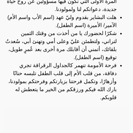
المرة الأولى التي نكون فيها مسؤولين عن روح حياة
جديدة، دعواتكم لنا ولمولودنا.
هلت البشاير بقدوم وليّ عهد (اسم الأب واسم الأم)
الآمير/ الأميرة (اسم الطفل).
شكرًا لحضورك يا من أخذت من وقتك الثمين
لتراني، ولتطمئن عليّ وعلى أمي وتهنئ أبي، سُعدتُ
بلقائك، أتمني أن أقابلك مرة أخرى بعد عُمرٍ طويل،
توقيع (اسم الطفل).
فرحة الأمومة تنهمر كالجداول الرقراقة تجري
دفاقة، من قلب الأم إلى قلب الطفل تلبسه حنانًا
وأزهارًا، وتكمل فرحتنا بزيارتكم وفرحتكم بمولودنا،
بارك الله فيكم ورزقكم من الخير ما يتعطش له
قلوبكم.