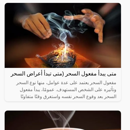
متى يبدأ مفعول السحر (متى تبدأ أعراض السحر
مفعول السحر يعتمد على عدة عوامل، منها نوع السحر
وتأثيره على الشخص المستهدف. عمومًا، يبدأ مفعول
السحر بعد وقوع السحر نفسه واستغرق وقتًا متفاوتًا
حسب نوع السحر