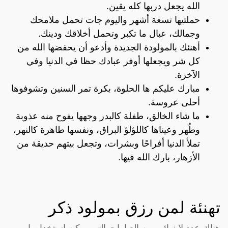
الله يجعل دربها كله يقين.
حملتيها تسعة أشهر واليوم جات تحمل ملامحك
وجمالك، عبال ما تكبر وتحمل أخلاقك ودينك.
أهنئك بالمولودة الجديدة وأدعو أن يحفضها الله من
كل شر ويجعلها أوفر عبادك حظا في الدنيا وفي
الآخرة.
مبارك عليكم ها الحلوة، بكرة تمر السنين وتشوفوها
أحلى عروسة.
ما شاء الخالق، طفلة كالبدر وجهها يفوح منه عذوبة
وطُهر وعيناها كاللؤلؤ البراق، ونفسها طاهرة كالنهر،
تملأ الدنيا أفراحًا وبشرات، وتجعل بيتهم حديقة من
الأزهار، بارك الله فيها.
تهنئة لمن رزق بمولود ذكر
هناك عدد لا نهائي من العبارات التي يمكن استخدامها