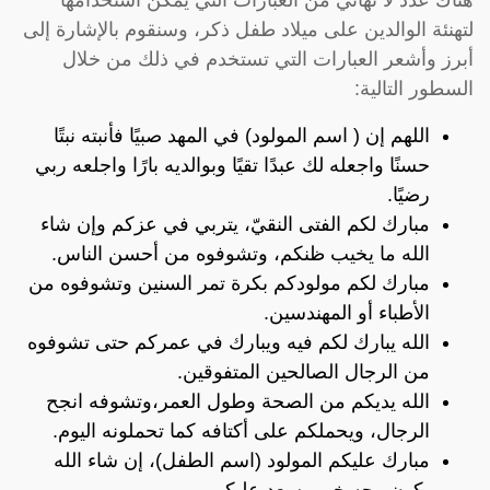
لتهنئة الوالدين على ميلاد طفل ذكر، وسنقوم بالإشارة إلى
أبرز وأشعر العبارات التي تستخدم في ذلك من خلال
السطور التالية:
اللهم إن ( اسم المولود) في المهد صبيًا فأنبته نبتًا
حسنًا واجعله لك عبدًا تقيًا وبوالديه بارًا واجلعه ربي
رضيًا.
مبارك لكم الفتى النقيّ، يتربي في عزكم وإن شاء
الله ما يخيب ظنكم، وتشوفوه من أحسن الناس.
مبارك لكم مولودكم بكرة تمر السنين وتشوفوه من
الأطباء أو المهندسين.
الله يبارك لكم فيه ويبارك في عمركم حتى تشوفوه
من الرجال الصالحين المتفوقين.
الله يديكم من الصحة وطول العمر،وتشوفه انجح
الرجال، ويحملكم على أكتافه كما تحملونه اليوم.
مبارك عليكم المولود (اسم الطفل)، إن شاء الله
يكون وجه خير وسعد عليكم.