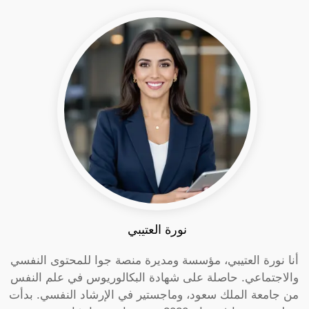
نورة العتيبي
أنا نورة العتيبي، مؤسسة ومديرة منصة جوا للمحتوى النفسي
والاجتماعي. حاصلة على شهادة البكالوريوس في علم النفس
من جامعة الملك سعود، وماجستير في الإرشاد النفسي. بدأت