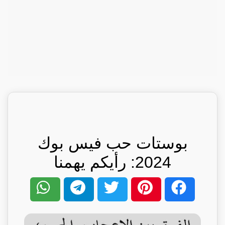
بوستات حب فيس بوك
2024: رأيكم يهمنا