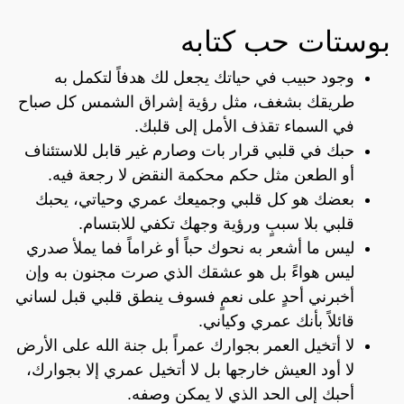
بوستات حب كتابه
وجود حبيب في حياتك يجعل لك هدفاً لتكمل به
طريقك بشغف، مثل رؤية إشراق الشمس كل صباح
في السماء تقذف الأمل إلى قلبك.
حبك في قلبي قرار بات وصارم غير قابل للاستئناف
أو الطعن مثل حكم محكمة النقض لا رجعة فيه.
بعضك هو كل قلبي وجميعك عمري وحياتي، يحبك
قلبي بلا سببٍ ورؤية وجهك تكفي للابتسام.
ليس ما أشعر به نحوك حباً أو غراماً فما يملأ صدري
ليس هواءً بل هو عشقك الذي صرت مجنون به وإن
أخبرني أحدٍ على نعمٍ فسوف ينطق قلبي قبل لساني
قائلاً بأنك عمري وكياني.
لا أتخيل العمر بجوارك عمراً بل جنة الله على الأرض
لا أود العيش خارجها بل لا أتخيل عمري إلا بجوارك،
أحبك إلى الحد الذي لا يمكن وصفه.