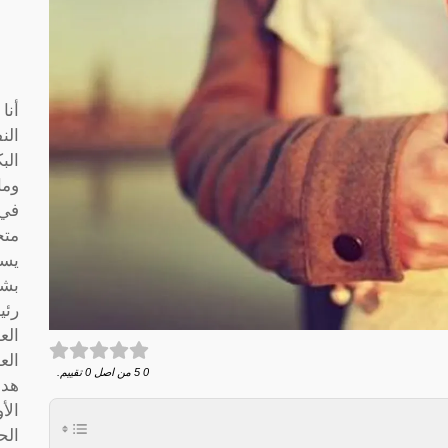
أنا
الن
الب
وما
متخ
يسا
بشك
رئي
الع
الع
0
5
من اصل
0
تقييم.
هدف
الأ
الح