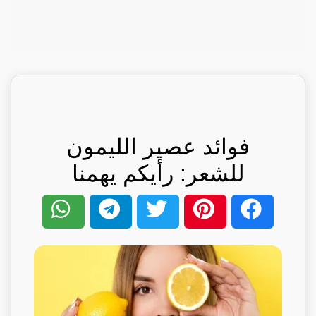
فوائد عصير الليمون
للشعر: رأيكم يهمنا