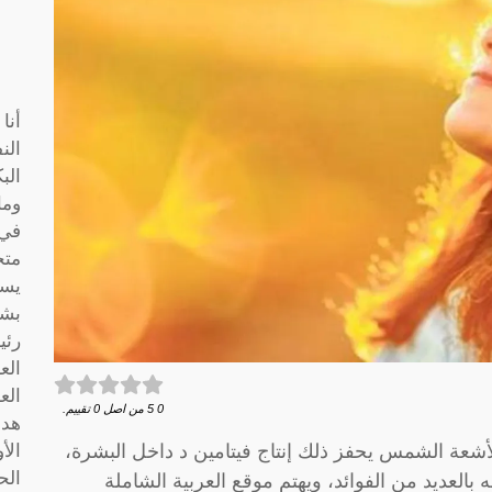
أنا
الن
الب
وما
متخ
يسا
بشك
رئي
الع
الع
0
5
من اصل
0
تقييم.
هدف
شعة الشمس يحفز ذلك إنتاج فيتامين د داخل البشرة،
الأ
الح
لعديد من الفوائد، ويهتم موقع العربية الشاملة