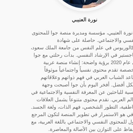
نورة العتيبي
 نورة العتيبي، مؤسسة ومديرة منصة جوا للمحتوى
فسي والاجتماعي. حاصلة على شهادة
كالوريوس في علم النفس من جامعة الملك سعود،
جستير في الإرشاد النفسي. بدأت رحلتي مع جوا
في عام 2020 برؤية واضحة: إنشاء منصة عربية
صصة تقدم محتوى نفسياً واجتماعياً موثوقاً
عد الشباب العربي في فهم ذواتهم وعلاقاتهم
ل أفضل. أفخر اليوم بأن جوا أصبحت وجهة
سية للباحثين عن المعرفة النفسية والاجتماعية في
الم العربي. نقدم محتوى متنوعاً يشمل العلاقات
اطفية، التطور الشخصي، فهم الذات، ولغة الجسد.
ي هو الاستمرار في تطوير المنصة لتكون المرجع
ول للمحتوى النفسي والاجتماعي باللغة العربية، مع
فاظ على التوازن بين الأصالة والمعاصرة.