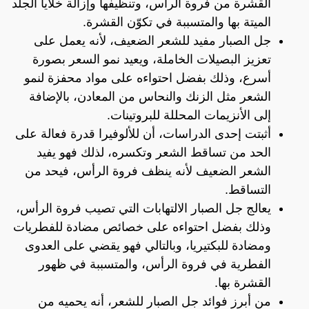
القشرة من فروة الرأس، وتنظيفها وإزالة خلايا الجلد
الميتة بها والمتسببة في تكوّن القشرة.
جل الصبار مفيد للشعر الضعيف، لأنه يعمل على
تعزيز البصيلات الخاملة، ويعيد نمو السعر بصورة
أسرع، وذلك بفضل احتواءه على مواد محفزة لنمو
الشعر مثل الزنك والنحاس من المعادن، بالإضافة
إلى الأنزيمات المحللة للبروتينات.
أثبتت إحدى الدراسات، أن للألوفيرا قدرة فعالة على
الحد من تساقط الشعر وتكسره، لذلك فهو يفيد
الشعر الضعيف لأنه ينظف فروة الرأس، فيحد من
التساقط.
يعالج جل الصبار الالتهابات التي تصيب فروة الرأس،
وذلك بفضل احتواءه على خصائص مضادة للفطريات
ومضادة للبكتيريا، وبالتالي فهو يقضي على العدوى
الفطرية في فروة الرأس، والمتسببة في ظهور
القشرة بها.
من أبرز فوائد جل الصبار للشعر، أنه يحميه من