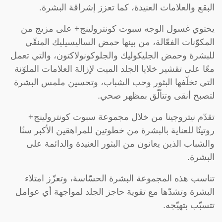
البقع والعلامات العنيدة، كما تعزز إشراقة البشرة.
يحتوي غسول الوجه سبوت كونترولينج+ على مزيج من
المكوّنات الفعّالة، من بينها حمض الساليسيليك المنقّي
للبشرة وحمض الجليكوليك والجلوكونولاكتون، والتي تعمل
معًا على تقشير خلايا الجلد الميت لإزالة العلامات الملوّنة
التي تخلّفها البثور وحب الشباب، وتحسين ملمس البشرة
لتصبح أنقى وتتألّق بمظهر صحي.
تقدّم نيتروجينا من خلال مجموعة سبوت كونترولينج+
روتينًا للعناية بالبشرة من خطوتين للمراهقين الأكبر سنًا
والشباب الذين يعانون من البثور العنيدة والدائمة على
البشرة.
تناسب هذه المجموعة البشرة الحسّاسة، وتعزّز امتلاء
البشرة وتشدّها مع تقوية حاجز الجلد لمواجهة أي عوامل
تتسبّب بتهيّجه.