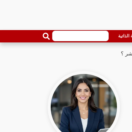
الذاتية
شر ؟