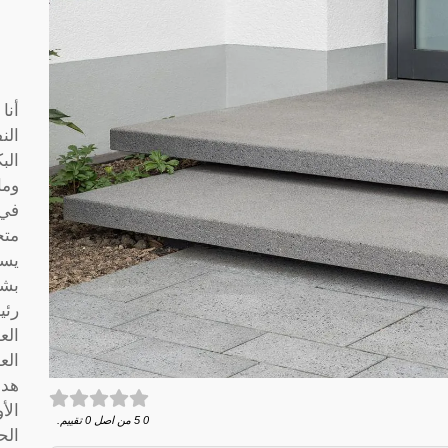
أنا
الن
الب
وما
متخ
يسا
بشك
رئي
الع
الع
هدف
الأ
0
5
من اصل
0
تقييم.
الح